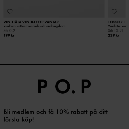
Produktsäkerhet
VINDTÄTA VINDFLEECEVANTAR
TOSSOR I V
Håll borta från öppen eld
Vindtäta, vattenavvisande och andningsbara
Vindtäta, varm
Stl
:
0-2
Stl
:
13-21
199 kr
229 kr
Bli medlem och få 10% rabatt på ditt
första köp!