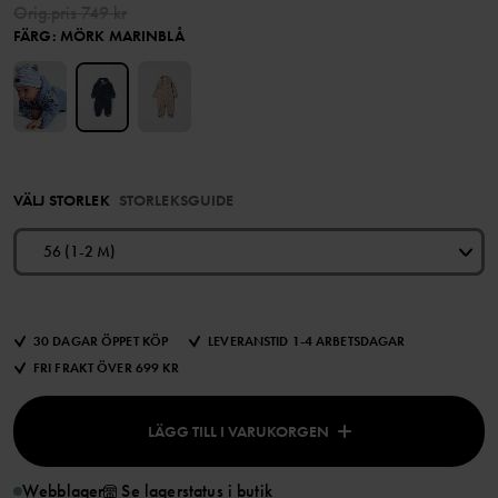
Orig.pris
749 kr
FÄRG
:
MÖRK MARINBLÅ
VÄLJ STORLEK
STORLEKSGUIDE
56 (1-2 M)
30 DAGAR ÖPPET KÖP
LEVERANSTID 1-4 ARBETSDAGAR
FRI FRAKT ÖVER 699 KR
LÄGG TILL I VARUKORGEN
Webblager
Se lagerstatus i butik