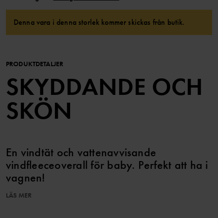
Denna vara i denna storlek kommer skickas från butik.
PRODUKTDETALJER
SKYDDANDE OCH
SKÖN
En vindtät och vattenavvisande
vindfleeceoverall för baby. Perfekt att ha i
vagnen!
LÄS MER
Overallen är tillverkad i återvunnen polyester med god
andningsförmåga och är fodrad med mjuk trikå i 100 % ekologisk