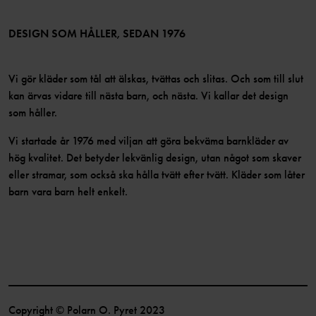
Medlemsvillkor
LinkedIn
Tillgänglighet för webbinnehåll
Bli medlem
DESIGN SOM HÅLLER, SEDAN 1976
Vi gör kläder som tål att älskas, tvättas och slitas. Och som till slut
kan ärvas vidare till nästa barn, och nästa. Vi kallar det design
som håller.
Vi startade år 1976 med viljan att göra bekväma barnkläder av
hög kvalitet. Det betyder lekvänlig design, utan något som skaver
eller stramar, som också ska hålla tvätt efter tvätt. Kläder som låter
barn vara barn helt enkelt.
Copyright © Polarn O. Pyret 2023