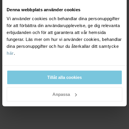
God andningsförmåga. Plagget passar för lätt aktiva lekar.
Tillverkningsland
:
Kina
Fabrik
:
Anhui New Colour Clothing Co Ltd
Denna webbplats använder cookies
Läs mer
Vi använder cookies och behandlar dina personuppgifter
VINDTÄTHET
6/6
för att förbättra din användarupplevelse, ge dig relevanta
erbjudanden och för att garantera att vår hemsida
Vindtätt membran
fungerar. Läs mer om hur vi använder cookies, behandlar
Optimalt vindskydd. Plagget stänger ute all vind.
dina personuppgifter och hur du återkallar ditt samtycke
här
.
MATERIAL & SKÖTSELRÅD
HÅLLBARHET
Tillåt alla cookies
Material
OUTER FABRIC
LEVERANS & RETUR
Anpassa
100% Polyester Recycled
Leverans & retur
LINING
100% Cotton Organic