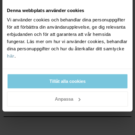
God värme. Plagget håller ditt barn varmt i kyligt
vinterväder.
Denna webbplats använder cookies
Vi använder cookies och behandlar dina personuppgifter
för att förbättra din användarupplevelse, ge dig relevanta
VINDTÄTHET
3/6
erbjudanden och för att garantera att vår hemsida
fungerar. Läs mer om hur vi använder cookies, behandlar
Vindtäta egenskaper
dina personuppgifter och hur du återkallar ditt samtycke
Lätt vindskydd. Plagget stänger ute kraftig vind.
här
.
MATERIAL & SKÖTSELRÅD
Tillåt alla cookies
HÅLLBARHET
Material
Anpassa
OUTER FABRIC
LEVERANS & RETUR
100% Polyester Recycled
Leverans & retur
LINING