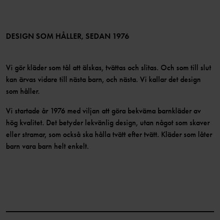
TikTok
Press
Medlemsvillkor
LinkedIn
Tillgänglighet för webbinnehåll
Bli medlem
DESIGN SOM HÅLLER, SEDAN 1976
Vi gör kläder som tål att älskas, tvättas och slitas. Och som till slut
kan ärvas vidare till nästa barn, och nästa. Vi kallar det design
som håller.
Vi startade år 1976 med viljan att göra bekväma barnkläder av
hög kvalitet. Det betyder lekvänlig design, utan något som skaver
eller stramar, som också ska hålla tvätt efter tvätt. Kläder som låter
barn vara barn helt enkelt.