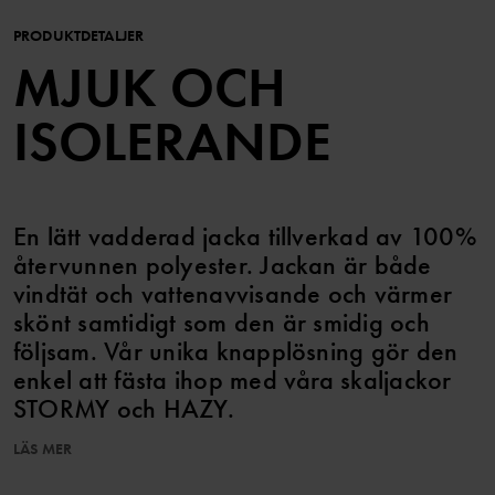
PRODUKTDETALJER
MJUK OCH
ISOLERANDE
En lätt vadderad jacka tillverkad av 100%
återvunnen polyester. Jackan är både
vindtät och vattenavvisande och värmer
skönt samtidigt som den är smidig och
följsam. Vår unika knapplösning gör den
enkel att fästa ihop med våra skaljackor
STORMY och HAZY.
LÄS MER
Dragkedjan har ett skydd högst upp för att inte skava mot haka och
kind, och en vindslå på insidan som ytterligare skyddar mot kyla.