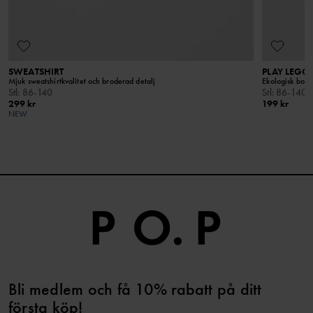
hand om dina plagg på bästa sätt.
LÄS MER
SWEATSHIRT
PLAY LEG
Mjuk sweatshirtkvalitet och broderad detalj
Ekologisk bomu
Stl
:
86-140
Stl
:
86-140
299 kr
199 kr
NEW
Bli medlem och få 10% rabatt på ditt
första köp!