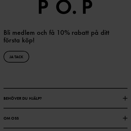
Bli medlem och få 10% rabatt på ditt
första köp!
JA TACK
BEHÖVER DU HJÄLP?
KONTAKTA OSS
VANLIGA FRÅGOR
OM OSS
PRESENTKORTSALDO
KÖPVILLKOR