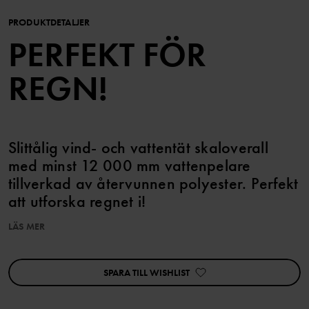
PRODUKTDETALJER
PERFEKT FÖR
REGN!
Slittålig vind- och vattentät skaloverall
med minst 12 000 mm vattenpelare
tillverkad av återvunnen polyester. Perfekt
att utforska regnet i!
LÄS MER
EGENSKAPER:
• Vind- och vattentät med heltejpade sömmar
SPARA TILL WISHLIST
• Slitstarkt material med god andningsförmåga
• Huvan är avtagbar och går att fästas med tryckknappar för ökad
säkerhet, den har även elastik i sidorna för bästa passform