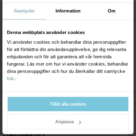
aktiviteter.
Samtycke
Information
Om
ANDNINGSFÖRMÅGA
6/6
Denna webbplats använder cookies
Andning minst 7000g/m2/24h
Vi använder cookies och behandlar dina personuppgifter
Optimal andningsförmåga. Plagget passar för väldigt
för att förbättra din användarupplevelse, ge dig relevanta
aktiva lekar.
erbjudanden och för att garantera att vår hemsida
fungerar. Läs mer om hur vi använder cookies, behandlar
dina personuppgifter och hur du återkallar ditt samtycke
VINDTÄTHET
6/6
här
.
Vindtätt membran
Optimalt vindskydd. Plagget stänger ute all vind.
Tillåt alla cookies
MATERIAL & SKÖTSELRÅD
Anpassa
HÅLLBARHET
Material