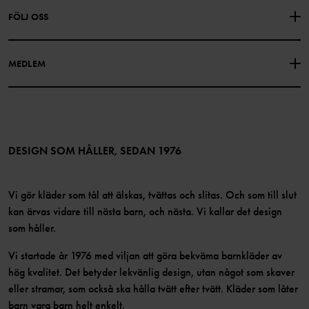
Om Polarn O. Pyret
FÖLJ OSS
INTEGRITETSPOLICY
COOKIEPOLICY
Vår historia
Facebook
Hitta våra butiker
MEDLEM
Instagram
Jobb
Medlemsförmåner
TikTok
Press
Medlemsvillkor
LinkedIn
Tillgänglighet för webbinnehåll
Bli medlem
DESIGN SOM HÅLLER, SEDAN 1976
Vi gör kläder som tål att älskas, tvättas och slitas. Och som till slut
kan ärvas vidare till nästa barn, och nästa. Vi kallar det design
som håller.
Vi startade år 1976 med viljan att göra bekväma barnkläder av
hög kvalitet. Det betyder lekvänlig design, utan något som skaver
eller stramar, som också ska hålla tvätt efter tvätt. Kläder som låter
barn vara barn helt enkelt.