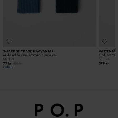
materialet kommer från återvunna PET-flaskor.
RÅD
I vår tvättguide hittar du information om hur du tvättar och tar
hand om dina plagg på bästa sätt.
LÄS MER
2-PACK STICKADE TUMVANTAR
VATTENTÄT
Mjuka och töjbara i återvunnen polyester
Vind- och vatt
Stl
:
1-3
Stl
:
1-4
77 kr
379 kr
129 kr
OUTLET