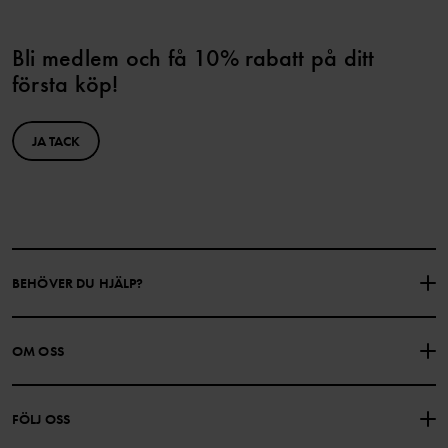
Bli medlem och få 10% rabatt på ditt
första köp!
JA TACK
BEHÖVER DU HJÄLP?
KONTAKTA OSS
VANLIGA FRÅGOR
OM OSS
PRESENTKORTSALDO
KÖPVILLKOR
Om Polarn O. Pyret
FÖLJ OSS
INTEGRITETSPOLICY
COOKIEPOLICY
Vår historia