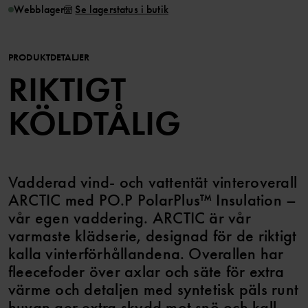
Webblager
Se lagerstatus i butik
PRODUKTDETALJER
RIKTIGT
KÖLDTÅLIG
Vadderad vind- och vattentät vinteroverall
ARCTIC med PO.P PolarPlus™ Insulation –
vår egen vaddering. ARCTIC är vår
varmaste klädserie, designad för de riktigt
kalla vinterförhållandena. Overallen har
fleecefoder över axlar och säte för extra
värme och detaljen med syntetisk päls runt
huvan ger extra skydd mot snö och kall