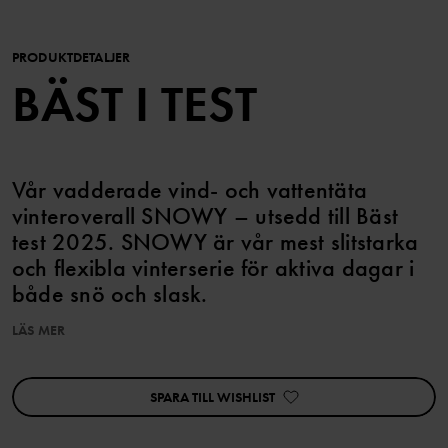
PRODUKTDETALJER
BÄST I TEST
Vår vadderade vind- och vattentäta
vinteroverall SNOWY – utsedd till Bäst
test 2025. SNOWY är vår mest slitstarka
och flexibla vinterserie för aktiva dagar i
både snö och slask.
LÄS MER
EGENSKAPER:
• Utsedd till Bäst i test av panelen på bäst-i-test.se 2025
• Vind- och vattentät
SPARA TILL WISHLIST
• Extra slittåligt tyg på knän och säte
• God andningsförmåga
• Foder i smidig och värmande Primaloft