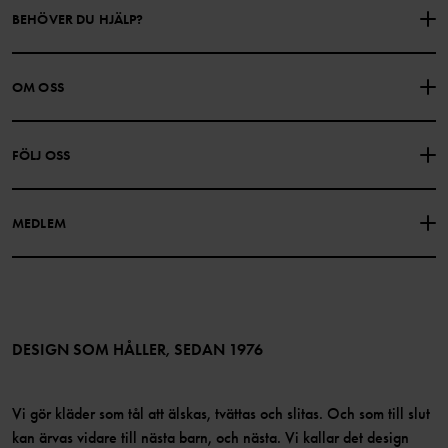
BEHÖVER DU HJÄLP?
KONTAKTA OSS
VANLIGA FRÅGOR
OM OSS
PRESENTKORTSALDO
KÖPVILLKOR
Om Polarn O. Pyret
FÖLJ OSS
INTEGRITETSPOLICY
COOKIEPOLICY
Vår historia
Facebook
Hitta våra butiker
MEDLEM
Instagram
Jobb
Medlemsförmåner
TikTok
Press
Medlemsvillkor
LinkedIn
Tillgänglighet för webbinnehåll
Bli medlem
DESIGN SOM HÅLLER, SEDAN 1976
Vi gör kläder som tål att älskas, tvättas och slitas. Och som till slut
kan ärvas vidare till nästa barn, och nästa. Vi kallar det design