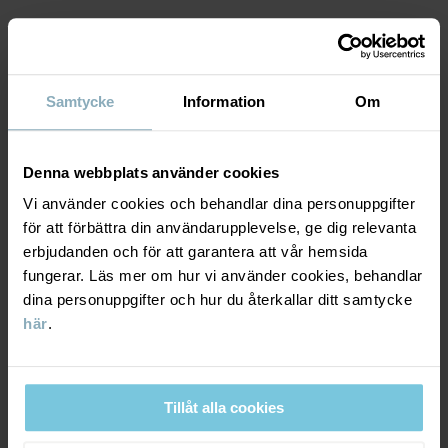
MATERIAL & SKÖTSELRÅD
Samtycke
Information
Om
HÅLLBARHET
Material
Denna webbplats använder cookies
LEVERANS & RETUR
100% Cotton Organic
Vi använder cookies och behandlar dina personuppgifter
för att förbättra din användarupplevelse, ge dig relevanta
Leverans & retur
erbjudanden och för att garantera att vår hemsida
100% Cotton Organic
fungerar. Läs mer om hur vi använder cookies, behandlar
dina personuppgifter och hur du återkallar ditt samtycke
Skötselråd
Leverans
DU KANSKE OCKSÅ GILLAR
här
.
TVÄTT
Vi erbjuder fri frakt över 699 kr och leveranstiden är 1–4 dagar. I
kassan visas de tillgängliga leveransalternativ baserat på vilket
40°C maskintvätt varm
Tillåt alla cookies
postnummer som ordern ska levereras till.
Ej blekning