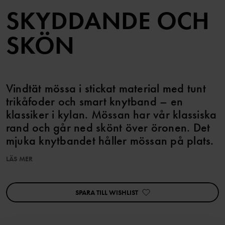
SKYDDANDE OCH
SKÖN
Vindtät mössa i stickat material med tunt
trikåfoder och smart knytband – en
klassiker i kylan. Mössan har vår klassiska
rand och går ned skönt över öronen. Det
mjuka knytbandet håller mössan på plats.
LÄS MER
Artikelnummer
:
60603285
Tillverkningsland
:
Kina
Fabrik
:
Tonglu Ling Hui Knitting Co Ltd
SPARA TILL WISHLIST
Läs mer