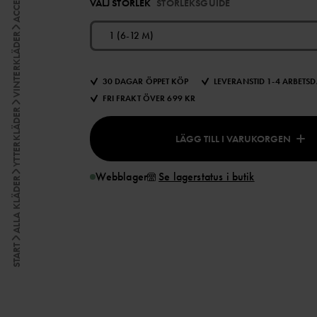
VÄLJ STORLEK
STORLEKSGUIDE
1 (6-12 M)
VINTERKLÄDER
30 DAGAR ÖPPET KÖP
LEVERANSTID 1-4 ARBETS
FRI FRAKT ÖVER 699 KR
YTTERKLÄDER
LÄGG TILL I VARUKORGEN
Webblager
Se lagerstatus i butik
ALLA KLÄDER
START