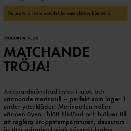
Denna vara i denna storlek kommer skickas från butik.
PRODUKTDETALJER
MATCHANDE
TRÖJA!
Jacquardmönstrad byxa i mjuk och
värmande merinoull – perfekt som lager 1
under ytterkläder! Merinoullen håller
värmen även i blött tillstånd och hjälper till
att reglera kroppstemperaturen, dessutom
är den oslagbart mjuk närmast huden.