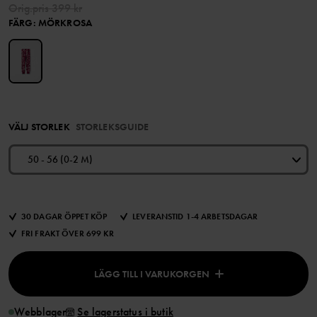
Orig.pris
399 kr
FÄRG
:
MÖRKROSA
VÄLJ STORLEK
STORLEKSGUIDE
50 - 56 (0-2 M)
30 DAGAR ÖPPET KÖP
LEVERANSTID 1-4 ARBETSDAGAR
FRI FRAKT ÖVER 699 KR
LÄGG TILL I VARUKORGEN
Webblager
Se lagerstatus i butik