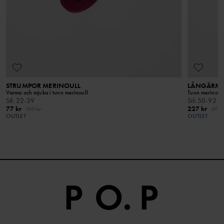
markskötsel, och spårar det certifierade materialet
från gård till slutprodukt.
STRUMPOR MERINOULL
LÅNGÄRMA
Varma och mjuka i tunn merinoull
Tunn merinoull
Stl
:
22-39
Stl
:
50-92
77 kr
227 kr
129 kr
379 
OUTLET
OUTLET