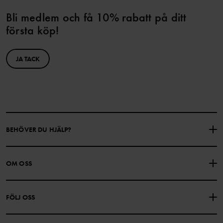
Bli medlem och få 10% rabatt på ditt
första köp!
JA TACK
BEHÖVER DU HJÄLP?
KONTAKTA OSS
VANLIGA FRÅGOR
OM OSS
PRESENTKORTSALDO
KÖPVILLKOR
Om Polarn O. Pyret
FÖLJ OSS
INTEGRITETSPOLICY
COOKIEPOLICY
Vår historia
Facebook