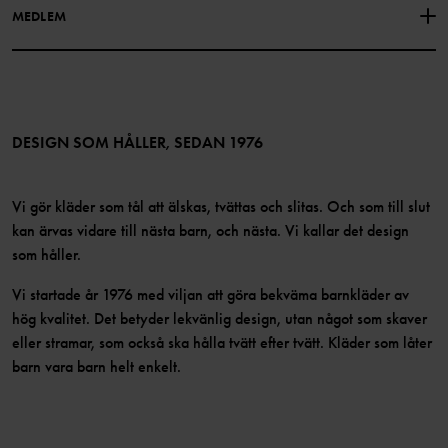
Hitta våra butiker
MEDLEM
Instagram
Jobb
Medlemsförmåner
TikTok
Press
Medlemsvillkor
LinkedIn
Tillgänglighet för webbinnehåll
Bli medlem
DESIGN SOM HÅLLER, SEDAN 1976
Vi gör kläder som tål att älskas, tvättas och slitas. Och som till slut
kan ärvas vidare till nästa barn, och nästa. Vi kallar det design
som håller.
Vi startade år 1976 med viljan att göra bekväma barnkläder av
hög kvalitet. Det betyder lekvänlig design, utan något som skaver
eller stramar, som också ska hålla tvätt efter tvätt. Kläder som låter
barn vara barn helt enkelt.