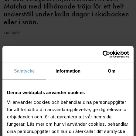
Matcha med tillhörande tröja för ett helt
underställ under kalla dagar i skidbacken
eller i snön.
LÄS MER
Den här produkten är Superwash-behandlad vilket gör att den går
att tvätta i tvättmaskin utan att den filtar sig.
SPARA TILL WISHLIST
Ullen i det här plagget är certifierad enligt RWS, Responsible
Wool Standard. Läs mer på https://www.polarnopyret.se/pop-
cares/hallbara-plagg/vara-hallbarhetsmarkningar»
Samtycke
Information
Om
Produktsäkerhet:
KEEP AWAY FROM FIRE
MATERIAL & SKÖTSELRÅD
Denna webbplats använder cookies
Artikelnummer
:
60602551
Vi använder cookies och behandlar dina personuppgifter
Tillverkningsland
:
Kina
HÅLLBARHET
för att förbättra din användarupplevelse, ge dig relevanta
Material
Fabrik
:
Qingdao Sino Textile Technique Co Ltd
erbjudanden och för att garantera att vår hemsida
Läs mer
fungerar. Läs mer om hur vi använder cookies, behandlar
LEVERANS & RETUR
dina personuppgifter och hur du återkallar ditt samtycke
100% Wool Merino