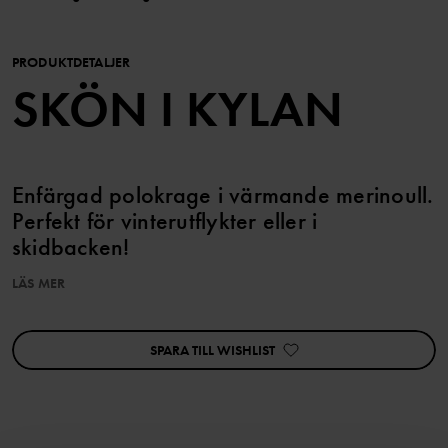
PRODUKTDETALJER
SKÖN I KYLAN
Enfärgad polokrage i värmande merinoull.
Perfekt för vinterutflykter eller i
skidbacken!
LÄS MER
Ullen i det här plagget är certifierad enligt RWS, Responsible
Wool Standard. Läs mer på https://www.polarnopyret.se/pop-
cares/hallbara-plagg/vara-hallbarhetsmarkningar»
SPARA TILL WISHLIST
Produktsäkerhet:
KEEP AWAY FROM FIRE
Artikelnummer
:
60602619