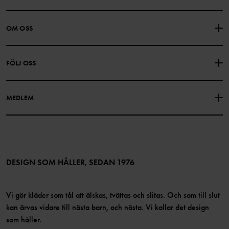
KONTAKTA OSS
VANLIGA FRÅGOR
OM OSS
PRESENTKORTSALDO
KÖPVILLKOR
Om Polarn O. Pyret
FÖLJ OSS
INTEGRITETSPOLICY
COOKIEPOLICY
Vår historia
Facebook
Hitta våra butiker
MEDLEM
Instagram
Jobb
Medlemsförmåner
TikTok
Press
Medlemsvillkor
LinkedIn
Tillgänglighet för webbinnehåll
Bli medlem
DESIGN SOM HÅLLER, SEDAN 1976
Vi gör kläder som tål att älskas, tvättas och slitas. Och som till slut
kan ärvas vidare till nästa barn, och nästa. Vi kallar det design
som håller.