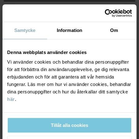
MATERIAL & SKÖTSELRÅD
Tillverkningsland
:
Kina
Fabrik
:
Nantong Xingrong Textile Co Ltd
Läs mer
HÅLLBARHET
Material
Samtycke
Information
Om
LEVERANS & RETUR
100% Wool
Denna webbplats använder cookies
Vi använder cookies och behandlar dina personuppgifter
Leverans & retur
Skötselråd
för att förbättra din användarupplevelse, ge dig relevanta
erbjudanden och för att garantera att vår hemsida
TVÄTT
fungerar. Läs mer om hur vi använder cookies, behandlar
Leverans
DU KANSKE OCKSÅ GILLAR
dina personuppgifter och hur du återkallar ditt samtycke
30°C ullprogram
här
.
Vi erbjuder fri frakt över 699 kr och leveranstiden är 1–4 dagar. I
Ej blekning
kassan visas de tillgängliga leveransalternativ baserat på vilket
Ej torktumling
postnummer som ordern ska levereras till.
Tål ej strykning
Tillåt alla cookies
Ej kemtvätt