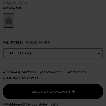
Orig.pris
249 kr
FÄRG
:
GRÖN
VÄLJ STORLEK
STORLEKSGUIDE
44 - 46 (4-9 M)
30 DAGAR ÖPPET KÖP
LEVERANSTID 1-4 ARBETSDAGAR
FRI FRAKT ÖVER 699 KR
LÄGG TILL I VARUKORGEN
Webblager
Se lagerstatus i butik