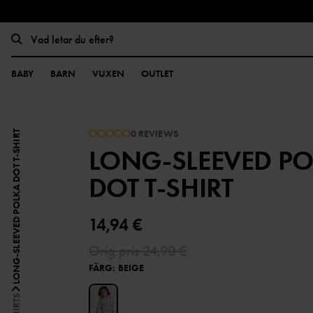
BABY
BARN
VUXEN
OUTLET
0 REVIEWS
LONG-SLEEVED POLKA DOT T-SHIRT
LONG-SLEEVED P
DOT T-SHIRT
14,94 €
Orig.pris
24,90 €
FÄRG
:
BEIGE