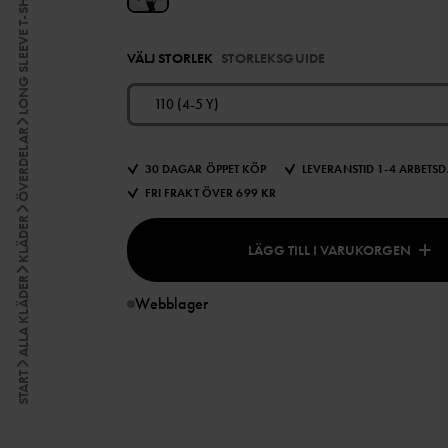
LONG SLEEVE T-SHIRTS
VÄLJ STORLEK
STORLEKSGUIDE
110 (4-5 Y)
ÖVERDELAR
30 DAGAR ÖPPET KÖP
LEVERANSTID 1-4 ARBETS
FRI FRAKT ÖVER 699 KR
KLÄDER
LÄGG TILL I VARUKORGEN
ALLA KLÄDER
Webblager
START