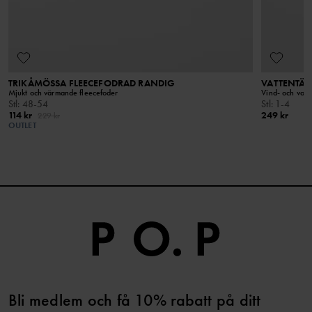
TRIKÅMÖSSA FLEECEFODRAD RANDIG
VATTENTÄT
Mjukt och värmande fleecefoder
Vind- och vat
Stl
:
48-54
Stl
:
1-4
114 kr
249 kr
229 kr
OUTLET
Bli medlem och få 10% rabatt på ditt