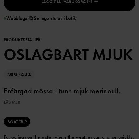
LÄGG TILL I VARUKORGEN
Webblager
Se lagerstatus i butik
PRODUKTDETALJER
OSLAGBART MJUK
MERINOULL
Enfärgad mössa i tunn mjuk merinoull.
Den här produkten är Superwash-behandlad vilket gör att den går
LÄS MER
att tvätta i tvättmaskin utan att den filtar sig.
Ullen i det här plagget är certifierad enligt RWS, Responsible
BOAT TRIP
Wool Standard. Läs mer på https://www.polarnopyret.se/pop-
cares/hallbara-plagg/vara-hallbarhetsmarkningar»
For outings on the water where the weather can change quickly,