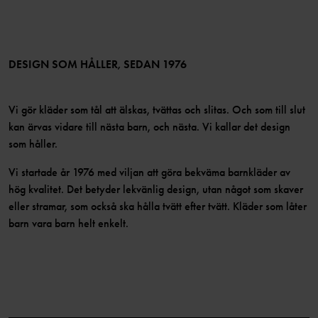
Medlemsförmåner
TikTok
Press
Medlemsvillkor
LinkedIn
Tillgänglighet för webbinnehåll
Bli medlem
DESIGN SOM HÅLLER, SEDAN 1976
Vi gör kläder som tål att älskas, tvättas och slitas. Och som till slut
kan ärvas vidare till nästa barn, och nästa. Vi kallar det design
som håller.
Vi startade år 1976 med viljan att göra bekväma barnkläder av
hög kvalitet. Det betyder lekvänlig design, utan något som skaver
eller stramar, som också ska hålla tvätt efter tvätt. Kläder som låter
barn vara barn helt enkelt.