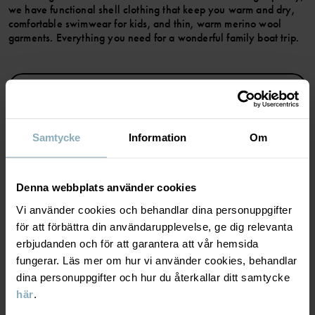
we have functional shell clothing that keep you warm and dry,
Produktsäkerhet:
comfortable swimwear for kids, and thin, warm merino wool
KEEP AWAY FROM FIRE
garments. Everything you need for a wonderful family boat trip.
Artikelnummer
:
60469485
SPARA TILL WISHLIST
Tillverkningsland
:
Kina
Fabrik
:
Qingdao Sino Textile Technique Co Ltd
Läs mer
Samtycke
Information
Om
MATERIAL & SKÖTSELRÅD
Denna webbplats använder cookies
Vi använder cookies och behandlar dina personuppgifter
HÅLLBARHET
Material
för att förbättra din användarupplevelse, ge dig relevanta
erbjudanden och för att garantera att vår hemsida
LEVERANS & RETUR
fungerar. Läs mer om hur vi använder cookies, behandlar
100% Wool
dina personuppgifter och hur du återkallar ditt samtycke
här
.
Leverans & retur
Skötselråd