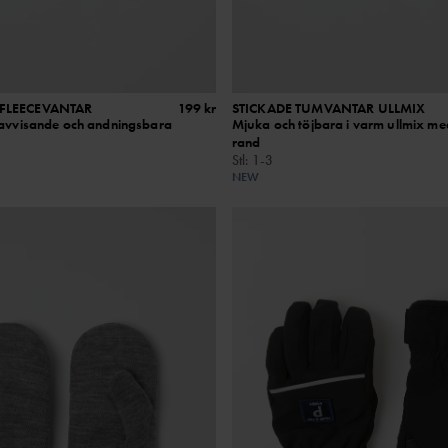
DFLEECEVANTAR
199 kr
STICKADE TUMVANTAR ULLMIX
navvisande och andningsbara
Mjuka och töjbara i varm ullmix me
rand
Stl
:
1-3
NEW