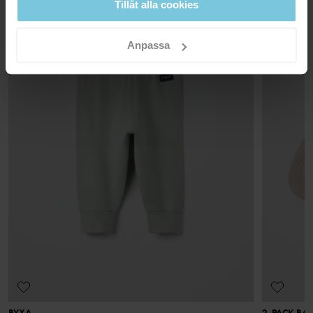
Tillåt alla cookies
Ej blekning
kassan visas de tillgängliga leveransalternativ baserat på vilket
postnummer som ordern ska levereras till.
Ej torktumling
Anpassa
Strykning medeltemperatur
Ej kemtvätt
Retur
RÅD
Beställningar som gjorts på webbplatsen går att returnera i våra
GOTS ORGANIC
fysiska butiker, eller skickas tillbaka till vårt lager. Returavgiften
I vår tvättguide hittar du information om hur du tvättar och tar
Alla stadier i produktionskedjan har blivit
hand om dina plagg på bästa sätt.
för att returnera till vårt lager är 49 kr. För medlemmar som är VIP
kontrollerade, från den ekologiska bomullen till den
utgår ingen returavgift.
slutliga produkten, där odlingen har en mindre
inverkan på vår jord och på människorna som odlar
LÄS MER
bomullen.
BYXA
2-PACK BA