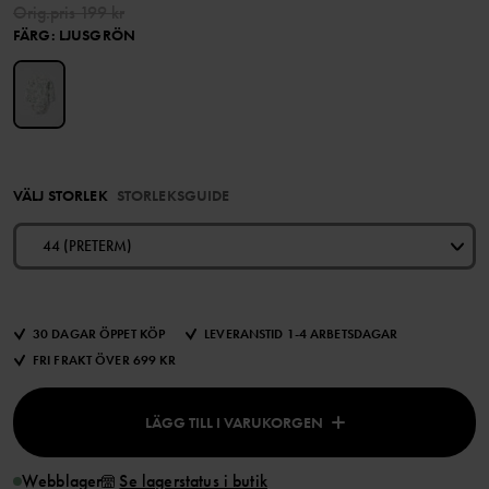
Orig.pris
199 kr
FÄRG
:
LJUSGRÖN
VÄLJ STORLEK
STORLEKSGUIDE
44 (PRETERM)
30 DAGAR ÖPPET KÖP
LEVERANSTID 1-4 ARBETSDAGAR
FRI FRAKT ÖVER 699 KR
LÄGG TILL I VARUKORGEN
Webblager
Se lagerstatus i butik