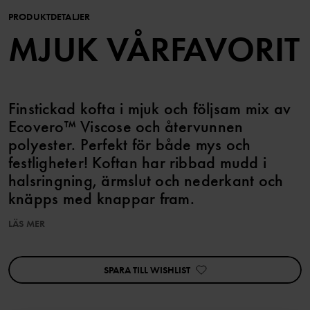
PRODUKTDETALJER
MJUK VÅRFAVORIT
Finstickad kofta i mjuk och följsam mix av
Ecovero™ Viscose och återvunnen
polyester. Perfekt för både mys och
festligheter! Koftan har ribbad mudd i
halsringning, ärmslut och nederkant och
knäpps med knappar fram.
LÄS MER
Matcha med tillhörande byxa!
SPARA TILL WISHLIST
Artikelnummer
:
60603327
Tillverkningsland
:
Kina