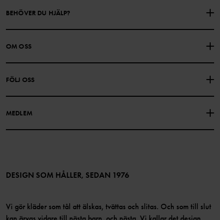
BEHÖVER DU HJÄLP?
KONTAKTA OSS
VANLIGA FRÅGOR
OM OSS
PRESENTKORTSALDO
KÖPVILLKOR
Om Polarn O. Pyret
FÖLJ OSS
INTEGRITETSPOLICY
COOKIEPOLICY
Vår historia
Facebook
Hitta våra butiker
MEDLEM
Instagram
Jobb
Medlemsförmåner
TikTok
Press
Medlemsvillkor
LinkedIn
Tillgänglighet för webbinnehåll
Bli medlem
DESIGN SOM HÅLLER, SEDAN 1976
Vi gör kläder som tål att älskas, tvättas och slitas. Och som till slut
kan ärvas vidare till nästa barn, och nästa. Vi kallar det design