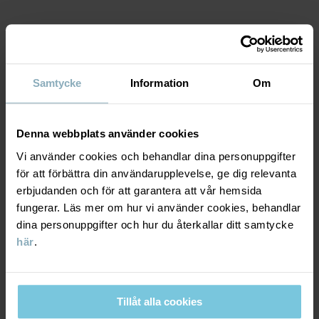
Fabrik
:
Zhangjiagang City Hancheng Dress Co Ltd
Läs mer
MATERIAL & SKÖTSELRÅD
Samtycke
Information
Om
HÅLLBARHET
Material
LEVERANS & RETUR
Denna webbplats använder cookies
72% Viscose (LENZING™ ECOVERO™)
Vi använder cookies och behandlar dina personuppgifter
28% Polyester Recycled
för att förbättra din användarupplevelse, ge dig relevanta
Leverans & retur
erbjudanden och för att garantera att vår hemsida
Skötselråd
fungerar. Läs mer om hur vi använder cookies, behandlar
dina personuppgifter och hur du återkallar ditt samtycke
Leverans
DU KANSKE OCKSÅ GILLAR
TVÄTT
här
.
40°C maskintvätt varm
Vi erbjuder fri frakt över 699 kr och leveranstiden är 1–4 dagar. I
Ej blekning
kassan visas de tillgängliga leveransalternativ baserat på vilket
postnummer som ordern ska levereras till.
Tillåt alla cookies
Ej torktumling