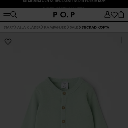
SHOPPA HÖSTENS NYHETER!
START
ALLA KLÄDER
KAMPANJER
SALE
STICKAD KOFTA