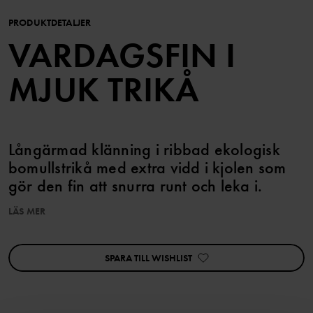
PRODUKTDETALJER
VARDAGSFIN I
MJUK TRIKÅ
Långärmad klänning i ribbad ekologisk
bomullstrikå med extra vidd i kjolen som
gör den fin att snurra runt och leka i.
LÄS MER
Tryckknapparna på ena axeln underlättar klädbyten. Storlek 50-
62 har tryckknappar på båda axlarna.
SPARA TILL WISHLIST
Egenskaper:
• YKK-tryckknappar
Artikelnummer
:
60603860