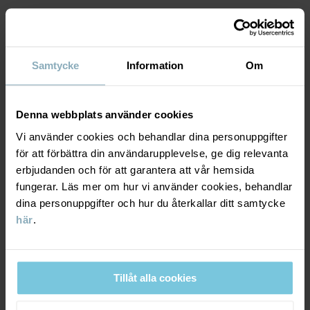
Tillverkningsland
:
Bangladesh
MATERIAL & SKÖTSELRÅD
Fabrik
:
Läs mer
Samtycke
Information
Om
HÅLLBARHET
Material
LEVERANS & RETUR
Denna webbplats använder cookies
48% Cotton Organic
Vi använder cookies och behandlar dina personuppgifter
47% Lyocell TENCEL™
5% Elastane
för att förbättra din användarupplevelse, ge dig relevanta
Leverans & retur
erbjudanden och för att garantera att vår hemsida
fungerar. Läs mer om hur vi använder cookies, behandlar
Skötselråd
dina personuppgifter och hur du återkallar ditt samtycke
Leverans
DU KANSKE OCKSÅ GILLAR
här
.
TVÄTT
Vi erbjuder fri frakt över 699 kr och leveranstiden är 1–4 dagar. I
40°C maskintvätt varm
kassan visas de tillgängliga leveransalternativ baserat på vilket
Ej blekning
postnummer som ordern ska levereras till.
Tillåt alla cookies
Ej torktumling