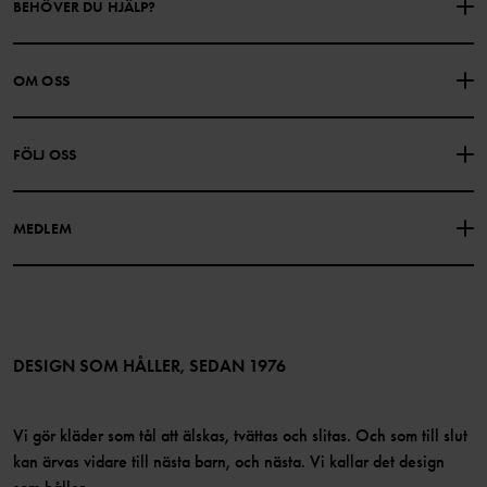
BEHÖVER DU HJÄLP?
KONTAKTA OSS
VANLIGA FRÅGOR
OM OSS
PRESENTKORTSALDO
KÖPVILLKOR
Om Polarn O. Pyret
FÖLJ OSS
INTEGRITETSPOLICY
COOKIEPOLICY
Vår historia
Facebook
Hitta våra butiker
MEDLEM
Instagram
Jobb
Medlemsförmåner
TikTok
Press
Medlemsvillkor
LinkedIn
Tillgänglighet för webbinnehåll
Bli medlem
DESIGN SOM HÅLLER, SEDAN 1976
Vi gör kläder som tål att älskas, tvättas och slitas. Och som till slut
kan ärvas vidare till nästa barn, och nästa. Vi kallar det design