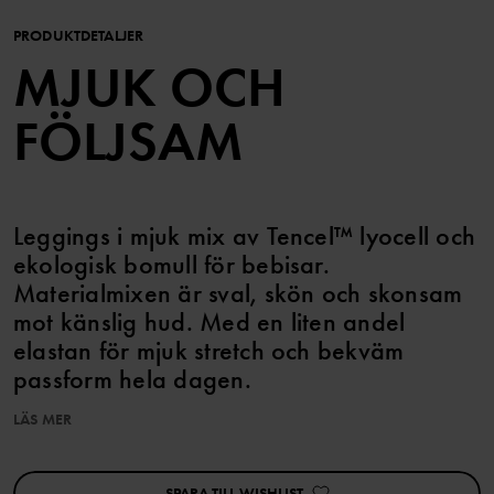
PRODUKTDETALJER
MJUK OCH
FÖLJSAM
Leggings i mjuk mix av Tencel™ lyocell och
ekologisk bomull för bebisar.
Materialmixen är sval, skön och skonsam
mot känslig hud. Med en liten andel
elastan för mjuk stretch och bekväm
passform hela dagen.
LÄS MER
Egenskaper:
- Tillverkade i mjuk och följsam kvalitet för känslig babyhud
- Mjuk stretch för behaglig passform och rörelsefrihet
SPARA TILL WISHLIST