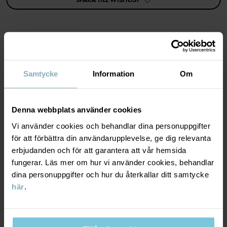
- Materialmix som upplevs sval och len mot huden
- Innehåller ekologisk bomull
- Tencel™ lyocell av växtbaserat ursprung
- Material: 48% ekologisk bomull, 47% Tencel™ lyocell, 5%
elastan
Artikelnummer
:
60603868
MATERIAL & SKÖTSELRÅD
Samtycke
Information
Om
Tillverkningsland
:
Bangladesh
HÅLLBARHET
Fabrik
:
Material
Läs mer
Denna webbplats använder cookies
LEVERANS & RETUR
Vi använder cookies och behandlar dina personuppgifter
48% Cotton Organic
för att förbättra din användarupplevelse, ge dig relevanta
47% Lyocell TENCEL™
erbjudanden och för att garantera att vår hemsida
5% Elastane
Leverans & retur
fungerar. Läs mer om hur vi använder cookies, behandlar
dina personuppgifter och hur du återkallar ditt samtycke
Skötselråd
här
.
Leverans
DU KANSKE OCKSÅ GILLAR
TVÄTT
Vi erbjuder fri frakt över 699 kr och leveranstiden är 1–4 dagar. I
40°C maskintvätt varm