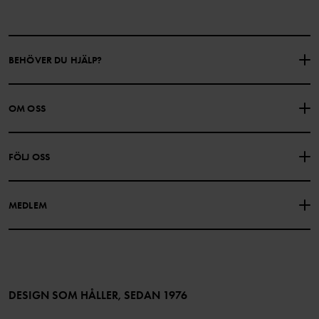
BEHÖVER DU HJÄLP?
KONTAKTA OSS
VANLIGA FRÅGOR
OM OSS
PRESENTKORTSALDO
KÖPVILLKOR
Om Polarn O. Pyret
FÖLJ OSS
INTEGRITETSPOLICY
COOKIEPOLICY
Vår historia
Facebook
Hitta våra butiker
MEDLEM
Instagram
Jobb
Medlemsförmåner
TikTok
Press
Medlemsvillkor
LinkedIn
Tillgänglighet för webbinnehåll
Bli medlem
DESIGN SOM HÅLLER, SEDAN 1976