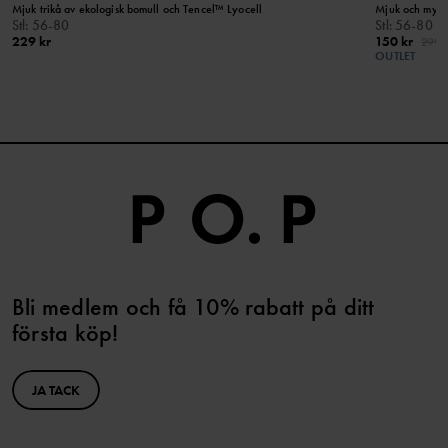
Mjuk trikå av ekologisk bomull och Tencel™ Lyocell
Mjuk och mysv
Stl
:
56-80
Stl
:
56-80
229 kr
150 kr
299 k
OUTLET
Bli medlem och få 10% rabatt på ditt
första köp!
JA TACK