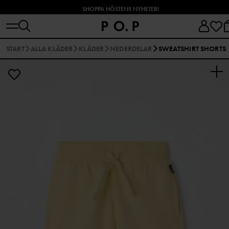
SHOPPA HÖSTENS NYHETER!
START
ALLA KLÄDER
KLÄDER
NEDERDELAR
SWEATSHIRT SHORTS