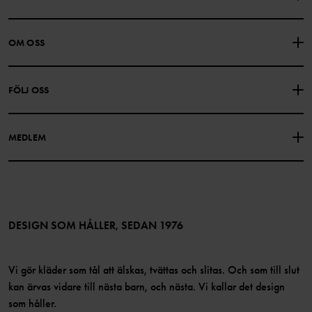
KONTAKTA OSS
VANLIGA FRÅGOR
OM OSS
PRESENTKORTSALDO
KÖPVILLKOR
Om Polarn O. Pyret
FÖLJ OSS
INTEGRITETSPOLICY
COOKIEPOLICY
Vår historia
Facebook
Hitta våra butiker
MEDLEM
Instagram
Jobb
Medlemsförmåner
TikTok
Press
Medlemsvillkor
LinkedIn
Tillgänglighet för webbinnehåll
Bli medlem
DESIGN SOM HÅLLER, SEDAN 1976
Vi gör kläder som tål att älskas, tvättas och slitas. Och som till slut
kan ärvas vidare till nästa barn, och nästa. Vi kallar det design
som håller.