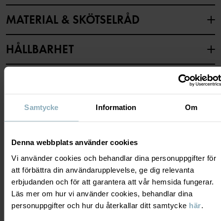
MATERIAL & SKÖTSELRÅD
HÅLLBARHET
Material
LEVERANS & RETUR
100% Cotton Organic
Samtycke
Information
Om
Leverans & retur
Skötselråd
TVÄTT
Denna webbplats använder cookies
Leverans
DU KANSKE OCKSÅ GILLAR
40°C maskintvätt varm
Vi använder cookies och behandlar dina personuppgifter för
Vi erbjuder fri frakt över 699 kr och leveranstiden är 1–4 dagar. I
Ej blekning
att förbättra din användarupplevelse, ge dig relevanta
kassan visas de tillgängliga leveransalternativ baserat på vilket
erbjudanden och för att garantera att vår hemsida fungerar.
Ej torktumling
postnummer som ordern ska levereras till.
Läs mer om hur vi använder cookies, behandlar dina
Strykning medeltemperatur
personuppgifter och hur du återkallar ditt samtycke
här
.
Ej kemtvätt