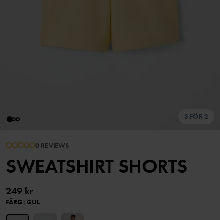
3 FÖR 2
0 REVIEWS
SWEATSHIRT SHORTS
249 kr
FÄRG
:
GUL