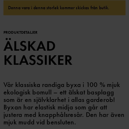
Denna vara i denna storlek kommer skickas från butik.
PRODUKTDETALJER
ÄLSKAD
KLASSIKER
Vår klassiska randiga byxa i 100 % mjuk
ekologisk bomull – ett älskat basplagg
som är en självklarhet i allas garderob!
Byxan har elastisk midja som går att
justera med knapphålsresår. Den har även
mjuk mudd vid bensluten.