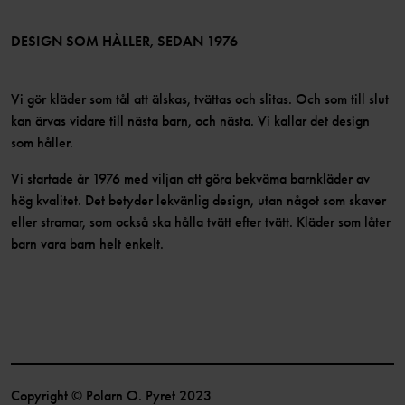
Medlemsvillkor
LinkedIn
Tillgänglighet för webbinnehåll
Bli medlem
DESIGN SOM HÅLLER, SEDAN 1976
Vi gör kläder som tål att älskas, tvättas och slitas. Och som till slut
kan ärvas vidare till nästa barn, och nästa. Vi kallar det design
som håller.
Vi startade år 1976 med viljan att göra bekväma barnkläder av
hög kvalitet. Det betyder lekvänlig design, utan något som skaver
eller stramar, som också ska hålla tvätt efter tvätt. Kläder som låter
barn vara barn helt enkelt.
Copyright © Polarn O. Pyret 2023