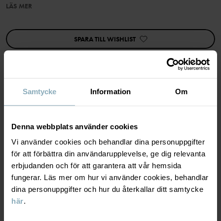
LÄS MER
Egenskaper:
• Reglerbar midja med knapphålsresår
SPARA TILL WISHLIST
Artikelnummer
:
60603364
Tillverkningsland
:
Kina
Fabrik
:
Shunde Gain Rich Garment Co Ltd
Samtycke
Information
Om
Läs mer
MATERIAL & SKÖTSELRÅD
Denna webbplats använder cookies
HÅLLBARHET
Material
Vi använder cookies och behandlar dina personuppgifter
för att förbättra din användarupplevelse, ge dig relevanta
LEVERANS & RETUR
erbjudanden och för att garantera att vår hemsida
100% Cotton Organic
fungerar. Läs mer om hur vi använder cookies, behandlar
dina personuppgifter och hur du återkallar ditt samtycke
Leverans & retur
Skötselråd
här
.
TVÄTT