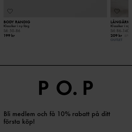
BODY RANDIG
LÅNGÄRMAD
Klassiker i ny färg
Klassiker i ny 
Stl
:
50-86
Stl
:
86-140
199 kr
209 kr
279 
OUTLET
Bli medlem och få 10% rabatt på ditt
första köp!