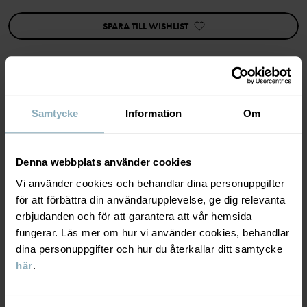
Plagget går att syskonmatcha!
SPARA TILL WISHLIST
Egenskaper:
• Omlottknäppning
• Extra mjuka, platta sömmar
• YKK-tryckknappar
Artikelnummer
:
60603709
MATERIAL & SKÖTSELRÅD
Samtycke
Information
Om
Tillverkningsland
:
Turkiet
Fabrik
:
MTK ŞUBE - TYH ULUSLARARASI TEKSTİL
HÅLLBARHET
Material
Läs mer
Denna webbplats använder cookies
Vi använder cookies och behandlar dina personuppgifter
LEVERANS & RETUR
för att förbättra din användarupplevelse, ge dig relevanta
95% Cotton Organic
erbjudanden och för att garantera att vår hemsida
5% Elastane
fungerar. Läs mer om hur vi använder cookies, behandlar
Leverans & retur
dina personuppgifter och hur du återkallar ditt samtycke
Skötselråd
här
.
Leverans
DU KANSKE OCKSÅ GILLAR
TVÄTT