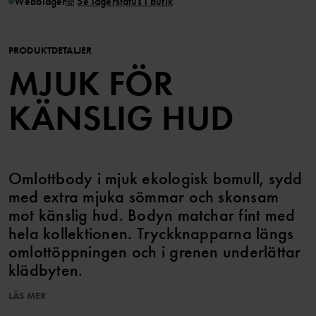
Webblager
Se lagerstatus i butik
PRODUKTDETALJER
MJUK FÖR
KÄNSLIG HUD
Omlottbody i mjuk ekologisk bomull, sydd
med extra mjuka sömmar och skonsam
mot känslig hud. Bodyn matchar fint med
hela kollektionen. Tryckknapparna längs
omlottöppningen och i grenen underlättar
klädbyten.
LÄS MER
Matcha med filt, snuttefilt, overall och mössa.