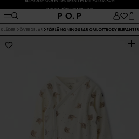
SHOPPA HÖSTENS NYHETER!
KLÄDER
ÖVERDELAR
FÖRLÄNGNINGSBAR OMLOTTBODY ELEFANTER