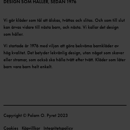
Bli medlem
DESIGN SOM HÅLLER, SEDAN 1976
Vi gör kläder som tål att älskas, tvättas och slitas. Och som till slut
kan ärvas vidare till nästa barn, och nästa. Vi kallar det design
som håller.
Vi startade år 1976 med viljan att göra bekväma barnkläder av
hög kvalitet. Det betyder lekvänlig design, utan något som skaver
eller stramar, som också ska hålla tvätt efter tvätt. Kläder som låter
barn vara barn helt enkelt.
Copyright © Polarn O. Pyret 2023
Cookies
Köpvillkor
Integritetspolicy