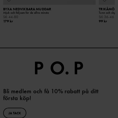
BYXA NEDVIKBARA MUDDAR
TRIKÅMÖSS
Mjuk och följsam för de allra minsta
Tunn och skyd
Stl
:
44-80
Stl
:
36-46
179 kr
99 kr
Bli medlem och få 10% rabatt på ditt
första köp!
JA TACK