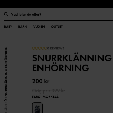
BABY
BARN
VUXEN
OUTLET
0 REVIEWS
SNURRKLÄNNING ENHÖRNING
SNURRKLÄNNING
ENHÖRNING
200 kr
Orig.pris
399 kr
FÄRG
:
MÖRKBLÅ