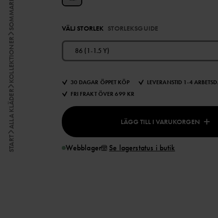
SOMMARKLÄDER
VÄLJ STORLEK
STORLEKSGUIDE
KOLLEKTIONER
86 (1-1.5 Y)
30 DAGAR ÖPPET KÖP
LEVERANSTID 1-4 ARBETS
ALLA KLÄDER
FRI FRAKT ÖVER 699 KR
LÄGG TILL I VARUKORGEN
START
Webblager
Se lagerstatus i butik