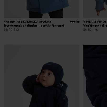
VATTENTÄT SKALJACKA STORMY
999 kr
VINDTÄT VINDF
Testvinnande skaljacka – perfekt för regn!
Vindtät och tål l
Stl
:
80-140
Stl
:
80-140