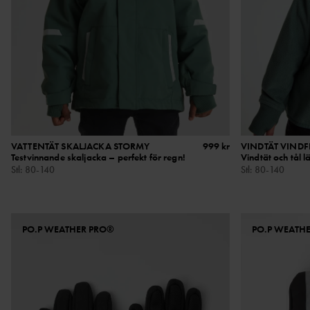
VATTENTÄT SKALJACKA STORMY
999 kr
VINDTÄT VINDF
Testvinnande skaljacka – perfekt för regn!
Vindtät och tål l
Stl
:
80-140
Stl
:
80-140
PO.P WEATHER PRO®
PO.P WEATH