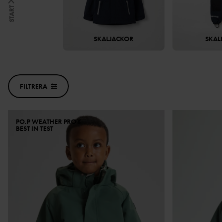
START
SKALJACKOR
SKAL
FILTRERA
PO.P WEATHER PRO®
BEST IN TEST