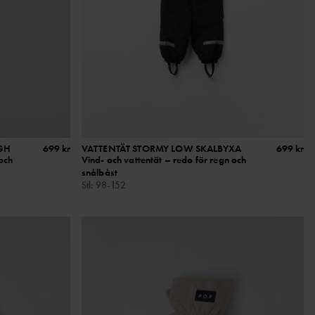
GH
699 kr
VATTENTÄT STORMY LOW SKALBYXA
699 kr
 och
Vind- och vattentät – redo för regn och
snålbåst
Stl
:
98-152