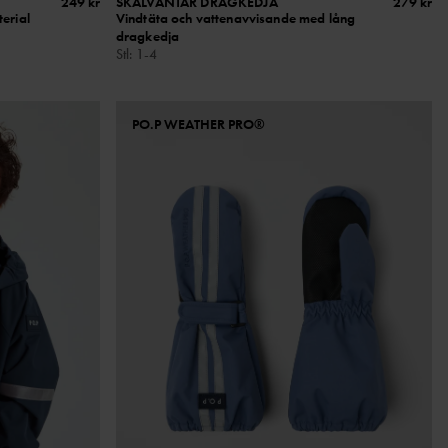
249 kr
SKALVANTAR DRAGKEDJA
279 kr
terial
Vindtäta och vattenavvisande med lång
dragkedja
Stl
:
1-4
PO.P WEATHER PRO®