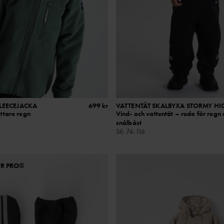
LEECEJACKA
699 kr
VATTENTÄT SKALBYXA STORMY HI
ättare regn
Vind- och vattentät – redo för regn
snålbåst
Stl
:
74-116
ER PRO®