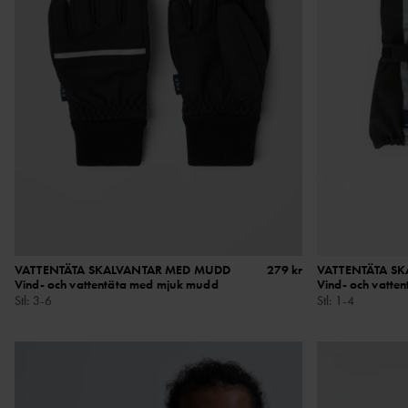
VATTENTÄTA SKALVANTAR MED MUDD
279 kr
VATTENTÄTA S
Vind- och vattentäta med mjuk mudd
Vind- och vatte
Stl
:
3-6
Stl
:
1-4