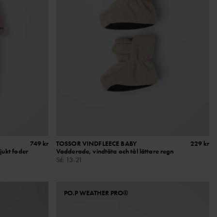
749 kr
TOSSOR VINDFLEECE BABY
229 kr
jukt foder
Vadderade, vindtäta och tål lättare regn
Stl
:
13-21
PO.P WEATHER PRO®