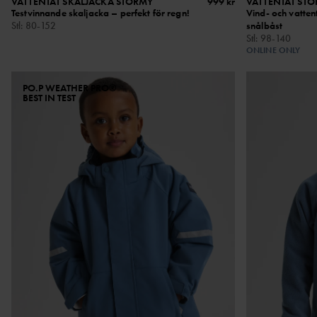
VATTENTÄT SKALJACKA STORMY
999 kr
VATTENTÄT ST
Testvinnande skaljacka – perfekt för regn!
Vind- och vatten
Stl
:
80-152
snålbåst
Stl
:
98-140
ONLINE ONLY
PO.P WEATHER PRO®
BEST IN TEST