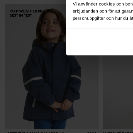
Vi använder cookies och behan
PO.P WEATHER PRO®
PO.P WEATH
erbjudanden och för att gara
BEST IN TEST
personuppgifter och hur du å