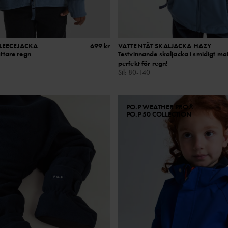
LEECEJACKA
699 kr
VATTENTÄT SKALJACKA HAZY
ättare regn
Testvinnande skaljacka i smidigt mat
perfekt för regn!
Stl
:
80-140
PO.P WEATHER PRO®
PO.P 50 COLLECTION