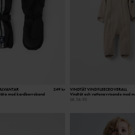
KALVANTAR
249 kr
VINDTÄT VINDFLEECEOVERALL
ntäta med kardborreband
Vindtät och vattenavvisande med m
Stl
:
56-92