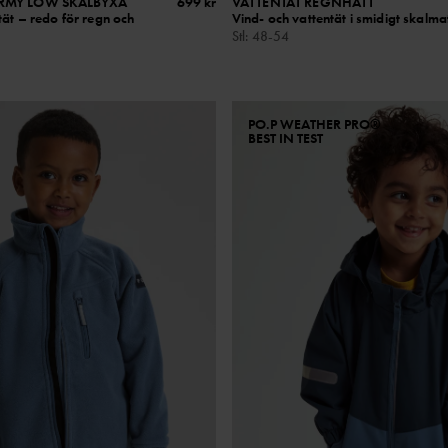
ORMY LOW SKALBYXA
699 kr
VATTENTÄT REGNHATT
tät – redo för regn och
Vind- och vattentät i smidigt skalma
Stl
:
48-54
PO.P WEATHER PRO®
BEST IN TEST