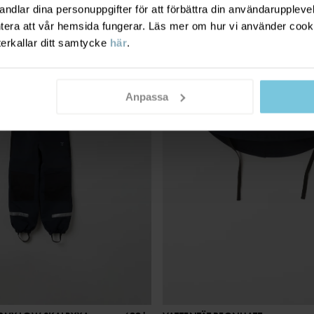
dlar dina personuppgifter för att förbättra din användarupplevel
ER PRO®
PO.P WEATHER PRO®
ntera att vår hemsida fungerar. Läs mer om hur vi använder cook
terkallar ditt samtycke
här
.
Anpassa