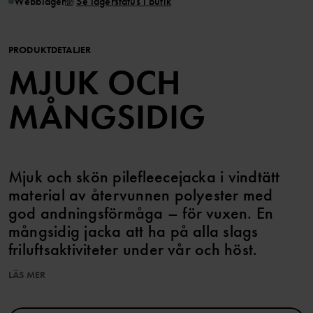
Webblager
Se lagerstatus i butik
PRODUKTDETALJER
MJUK OCH
MÅNGSIDIG
Mjuk och skön pilefleecejacka i vindtätt
material av återvunnen polyester med
god andningsförmåga – för vuxen. En
mångsidig jacka att ha på alla slags
friluftsaktiviteter under vår och höst.
LÄS MER
Storlekarna i våra vuxenkläder går enligt standard, så välj den
storlek du brukar köpa. Är det svårt att veta vilken storlek som
passar så hittar du plaggets mått i vår storleksguide.