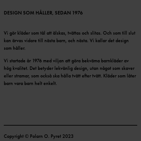
LinkedIn
Tillgänglighet för webbinnehåll
Bli medlem
DESIGN SOM HÅLLER, SEDAN 1976
Vi gör kläder som tål att älskas, tvättas och slitas. Och som till slut
kan ärvas vidare till nästa barn, och nästa. Vi kallar det design
som håller.
Vi startade år 1976 med viljan att göra bekväma barnkläder av
hög kvalitet. Det betyder lekvänlig design, utan något som skaver
eller stramar, som också ska hålla tvätt efter tvätt. Kläder som låter
barn vara barn helt enkelt.
Copyright © Polarn O. Pyret 2023