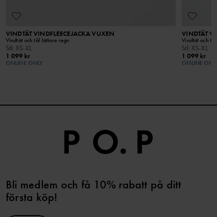
VINDTÄT VINDFLEECEJACKA VUXEN
VINDTÄT V
Vindtät och tål lättare regn
Vindtät och tål
Stl
:
XS-XL
Stl
:
XS-XL
1 099 kr
1 099 kr
ONLINE ONLY
ONLINE ONL
Bli medlem och få 10% rabatt på ditt
första köp!