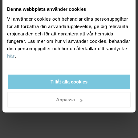
Denna webbplats använder cookies
VINDTÄTHET
6/6
Vi använder cookies och behandlar dina personuppgifter
för att förbättra din användarupplevelse, ge dig relevanta
Vindtätt membran
erbjudanden och för att garantera att vår hemsida
fungerar. Läs mer om hur vi använder cookies, behandlar
Optimalt vindskydd. Plagget stänger ute all vind.
dina personuppgifter och hur du återkallar ditt samtycke
här
.
MATERIAL & SKÖTSELRÅD
HÅLLBARHET
Material
Tillåt alla cookies
OUTER FABRIC
LEVERANS & RETUR
Anpassa
100% Polyester Recycled
Leverans & retur
LINING
100% Polyester Recycled