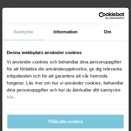
Ullen i det här plagget är certifierad enligt RWS, Responsible
Wool Standard. Läs mer på https://www.polarnopyret.se/pop-
cares/hallbara-plagg/vara-hallbarhetsmarkningar»
MATERIAL & SKÖTSELRÅD
Produktsäkerhet:
KEEP AWAY FROM FIRE
Samtycke
Information
Om
HÅLLBARHET
Material
Artikelnummer
:
60601416
LEVERANS & RETUR
Denna webbplats använder cookies
100% Merino Wool
Tillverkningsland
:
Kina
Vi använder cookies och behandlar dina personuppgifter
Fabrik
:
Qingdao Sino Textile Technique Co Ltd
Leverans & retur
för att förbättra din användarupplevelse, ge dig relevanta
Läs mer
Skötselråd
erbjudanden och för att garantera att vår hemsida
fungerar. Läs mer om hur vi använder cookies, behandlar
TVÄTT
dina personuppgifter och hur du återkallar ditt samtycke
Leverans
DU KANSKE OCKSÅ GILLAR
30°C ullprogram
här
.
Vi erbjuder fri frakt över 699 kr och leveranstiden är 1–4 dagar. I
Ej blekning
kassan visas de tillgängliga leveransalternativ baserat på vilket
Ej torktumling
postnummer som ordern ska levereras till.
Tillåt alla cookies
Tål ej strykning