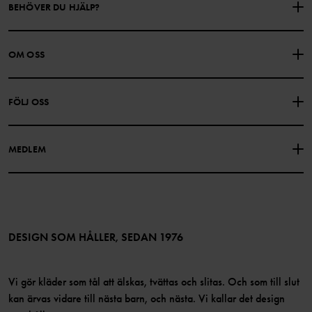
BEHÖVER DU HJÄLP?
KONTAKTA OSS
VANLIGA FRÅGOR
OM OSS
PRESENTKORTSALDO
KÖPVILLKOR
Om Polarn O. Pyret
FÖLJ OSS
INTEGRITETSPOLICY
COOKIEPOLICY
Vår historia
Facebook
Hitta våra butiker
MEDLEM
Instagram
Jobb
Medlemsförmåner
TikTok
Press
Medlemsvillkor
LinkedIn
Tillgänglighet för webbinnehåll
Bli medlem
DESIGN SOM HÅLLER, SEDAN 1976
Vi gör kläder som tål att älskas, tvättas och slitas. Och som till slut
kan ärvas vidare till nästa barn, och nästa. Vi kallar det design