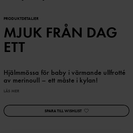
PRODUKTDETALJER
MJUK FRÅN DAG
ETT
Hjälmmössa för baby i värmande ullfrotté
av merinoull – ett måste i kylan!
LÄS MER
Mössan är sydd med extra mjuka sömmar som inte skaver.
Ullfrottén suger effektivt upp fukt och håller barnet varmt och torrt,
den gör även att hjälmen känns lite kraftigare och öglorna i frottén
SPARA TILL WISHLIST
gör att luften cirkulerar.
Den här produkten är Superwash-behandlad vilket gör att den går
att tvätta i tvättmaskin utan att den filtar sig.