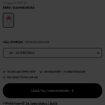
Orig.pris
199 kr
FÄRG
:
GAMMELROSA
VÄLJ STORLEK
STORLEKSGUIDE
36 - 38 (PRETERM)
30 DAGAR ÖPPET KÖP
LEVERANSTID 1-4 ARBETSDAGAR
FRI FRAKT ÖVER 699 KR
LÄGG TILL I VARUKORGEN
Webblager
Se lagerstatus i butik