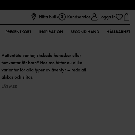
Hitta butik
Kundservice
Logga in
PRESENTKORT
INSPIRATION
SECOND HAND
HÅLLBARHET
Vattentäta vantar, stickade handskar eller
tumvantar för barn? Hos oss hittar du olika
varianter för alla typer av äventyr – redo att
älskas och slitas.
LÄS MER