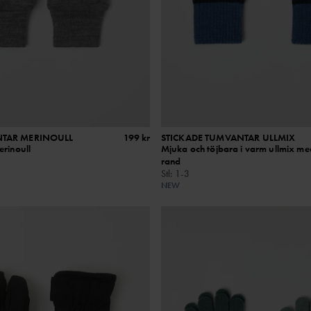
NTAR MERINOULL
199 kr
STICKADE TUMVANTAR ULLMIX
erinoull
Mjuka och töjbara i varm ullmix me
rand
Stl
:
1-3
NEW