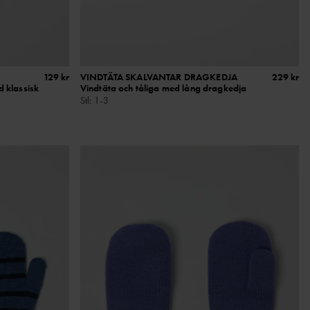
129 kr
VINDTÄTA SKALVANTAR DRAGKEDJA
229 kr
d klassisk
Vindtäta och tåliga med lång dragkedja
Stl
:
1-3