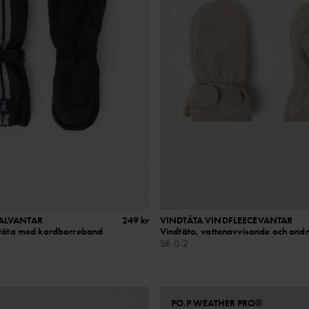
KALVANTAR
249 kr
VINDTÄTA VINDFLEECEVANTAR
ntäta med kardborreband
Vindtäta, vattenavvisande och and
Stl
:
0-2
PO.P WEATHER PRO®