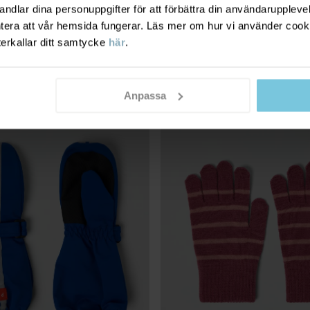
dlar dina personuppgifter för att förbättra din användarupplevel
KALVANTAR
249 kr
TUMVANTAR DUBBELSTICKADE ME
ntera att vår hemsida fungerar. Läs mer om hur vi använder cook
ntäta med kardborreband
Dubbelstickade i mjuk och värman
merinoull
terkallar ditt samtycke
här
.
Stl
:
1-6
Anpassa
ER PRO®
LECTION