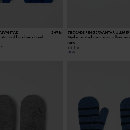
KALVANTAR
249 kr
STICKADE FINGERVANTAR ULLMIX
ntäta med kardborreband
Mjuka och töjbara i varm ullmix me
rand
LY
Stl
:
1-6
NEW