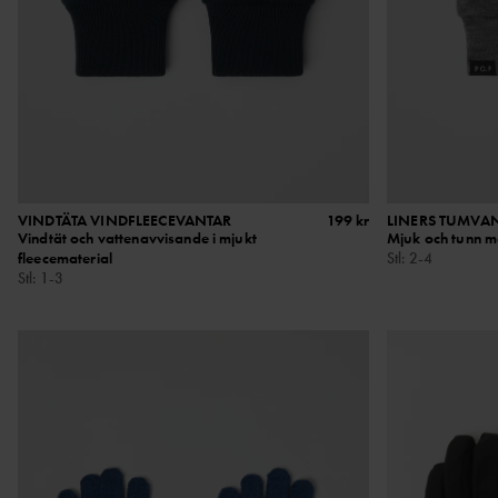
VINDTÄTA VINDFLEECEVANTAR
199 kr
LINERS TUMVA
Vindtät och vattenavvisande i mjukt
Mjuk och tunn m
fleecematerial
Stl
:
2-4
Stl
:
1-3