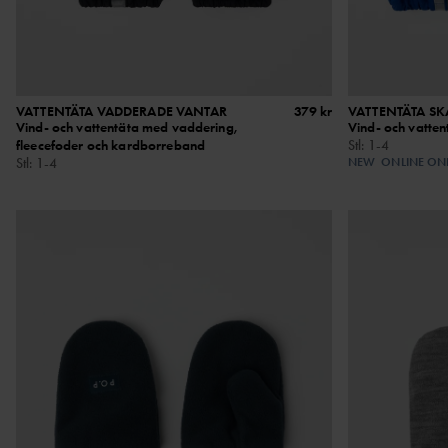
VATTENTÄTA VADDERADE VANTAR
379 kr
VATTENTÄTA S
Vind- och vattentäta med vaddering,
Vind- och vatte
fleecefoder och kardborreband
Stl
:
1-4
Stl
:
1-4
NEW
ONLINE ON