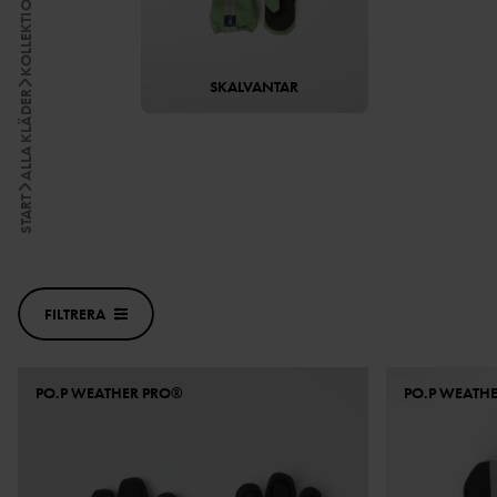
KOLLEKTIONER
SKALVANTAR
ALLA KLÄDER
START
FILTRERA
PO.P WEATHER PRO®
PO.P WEATH