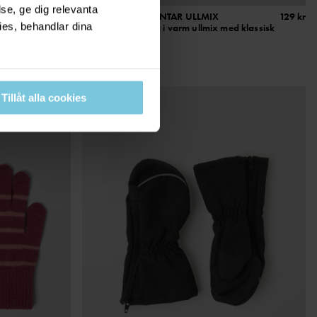
se, ge dig relevanta
RINOULL
229 kr
STICKADE TUMVANTAR ULLMIX
129 kr
ies, behandlar dina
de
Mjuka och töjbara i varm ullmix med klassisk
rand
Stl
:
0-3
NEW
Tillåt alla cookies