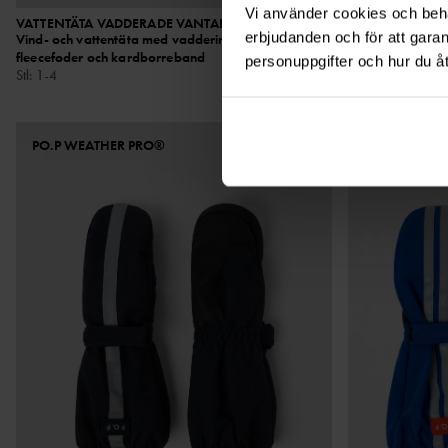
Vi använder cookies och behan
VATTENTÄTA VADDERADE VANTAR
379 kr
VATTENTÄTA S
erbjudanden och för att gara
Vind- och vattentäta med vaddering,
Vind- och vatte
fleecefoder och kardborreband
Stl
:
1-4
personuppgifter och hur du å
Stl
:
1-4
ONLINE ONLY
PO.P WEATHER PRO®
PO.P WEATH
PO.P 50 COL