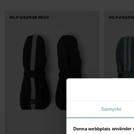
PO.P WEATHER PRO®
PO.P WEATH
Samtycke
Denna webbplats använder 