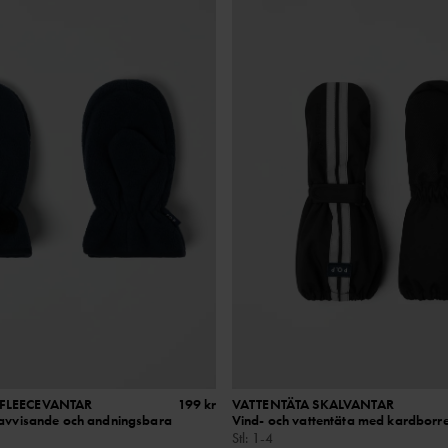
DFLEECEVANTAR
199 kr
VATTENTÄTA SKALVANTAR
navvisande och andningsbara
Vind- och vattentäta med kardbor
Stl
:
1-4