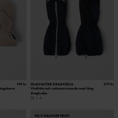
199 kr
SKALVANTAR DRAGKEDJA
279 kr
ningsbara
Vindtäta och vattenavvisande med lång
dragkedja
Stl
:
1-4
PO.P WEATHER PRO®