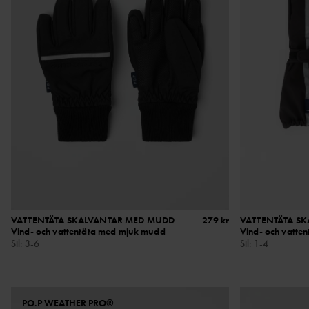
VATTENTÄTA SKALVANTAR MED MUDD
279 kr
VATTENTÄTA S
Vind- och vattentäta med mjuk mudd
Vind- och vatte
Stl
:
3-6
Stl
:
1-4
PO.P WEATHER PRO®