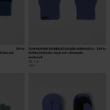
129 kr
TUMVANTAR DUBBELSTICKADE MERINOULL
229 kr
d klassisk
Dubbelstickade i mjuk och värmande
merinoull
Stl
:
1-6
NEW