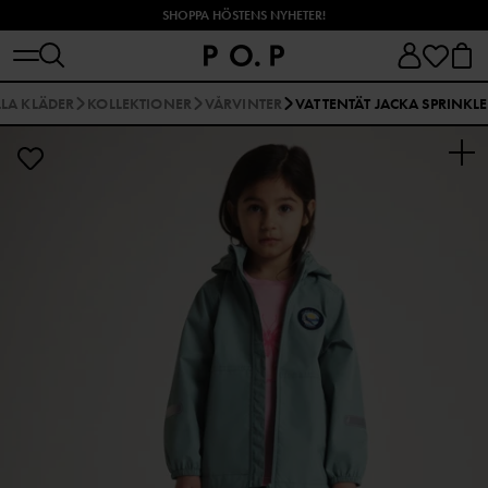
SHOPPA HÖSTENS NYHETER!
LLA KLÄDER
KOLLEKTIONER
VÅRVINTER
VATTENTÄT JACKA SPRINKLE