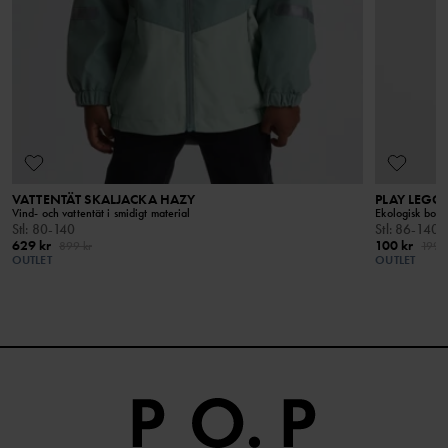
I vår tvättguide hittar du information om hur du tvättar och tar
materialet kommer från återvunna PET-flaskor.
hand om dina plagg på bästa sätt.
LÄS MER
VATTENTÄT SKALJACKA HAZY
PLAY LEGG
Vind- och vattentät i smidigt material
Ekologisk bomu
Stl
:
80-140
Stl
:
86-140
629 kr
100 kr
899 kr
199 k
OUTLET
OUTLET