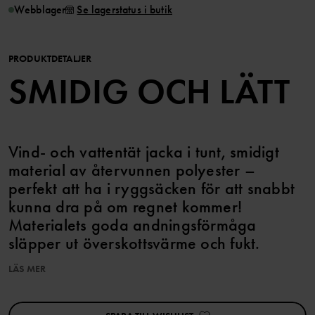
Webblager
Se lagerstatus i butik
PRODUKTDETALJER
SMIDIG OCH LÄTT
Vind- och vattentät jacka i tunt, smidigt
material av återvunnen polyester –
perfekt att ha i ryggsäcken för att snabbt
kunna dra på om regnet kommer!
Materialets goda andningsförmåga
släpper ut överskottsvärme och fukt.
LÄS MER
Den här produkten tillhör vår kollektion PO.P ON ADVENTURE
Hike Edition som består av funktionella och sköna friluftskläder för
spännande expeditioner i naturen.