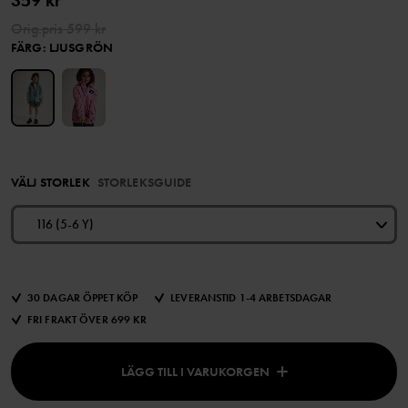
359 kr
Orig.pris
599 kr
FÄRG
:
LJUSGRÖN
VÄLJ STORLEK
STORLEKSGUIDE
116 (5-6 Y)
30 DAGAR ÖPPET KÖP
LEVERANSTID 1-4 ARBETSDAGAR
FRI FRAKT ÖVER 699 KR
LÄGG TILL I VARUKORGEN