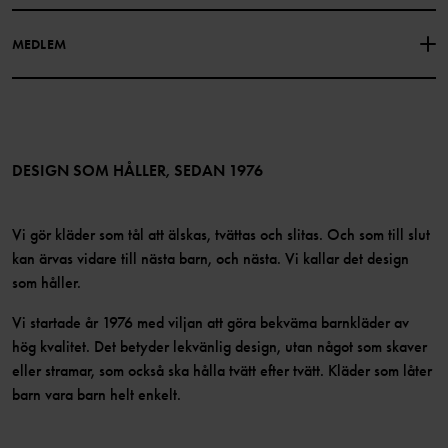
Facebook
Hitta våra butiker
MEDLEM
Instagram
Jobb
Medlemsförmåner
TikTok
Press
Medlemsvillkor
LinkedIn
Tillgänglighet för webbinnehåll
Bli medlem
DESIGN SOM HÅLLER, SEDAN 1976
Vi gör kläder som tål att älskas, tvättas och slitas. Och som till slut
kan ärvas vidare till nästa barn, och nästa. Vi kallar det design
som håller.
Vi startade år 1976 med viljan att göra bekväma barnkläder av
hög kvalitet. Det betyder lekvänlig design, utan något som skaver
eller stramar, som också ska hålla tvätt efter tvätt. Kläder som låter
barn vara barn helt enkelt.