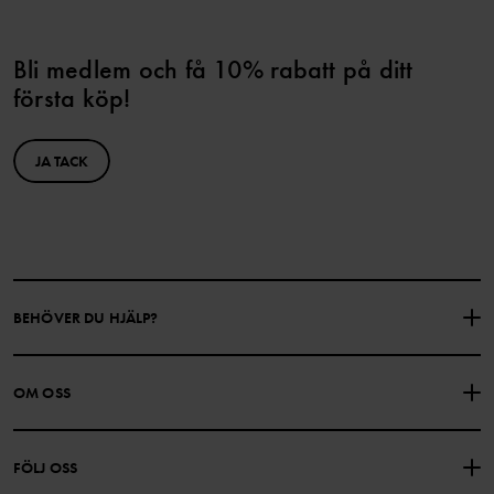
Bli medlem och få 10% rabatt på ditt
första köp!
JA TACK
BEHÖVER DU HJÄLP?
KONTAKTA OSS
VANLIGA FRÅGOR
OM OSS
PRESENTKORTSALDO
KÖPVILLKOR
Om Polarn O. Pyret
FÖLJ OSS
INTEGRITETSPOLICY
COOKIEPOLICY
Vår historia