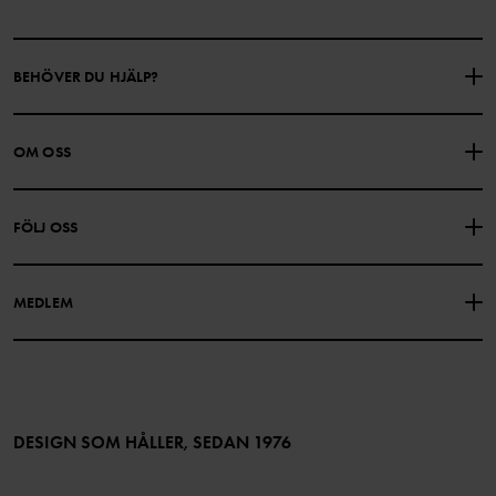
BEHÖVER DU HJÄLP?
KONTAKTA OSS
VANLIGA FRÅGOR
OM OSS
PRESENTKORTSALDO
KÖPVILLKOR
Om Polarn O. Pyret
FÖLJ OSS
INTEGRITETSPOLICY
COOKIEPOLICY
Vår historia
Facebook
Hitta våra butiker
MEDLEM
Instagram
Jobb
Medlemsförmåner
TikTok
Press
Medlemsvillkor
LinkedIn
Tillgänglighet för webbinnehåll
Bli medlem
DESIGN SOM HÅLLER, SEDAN 1976