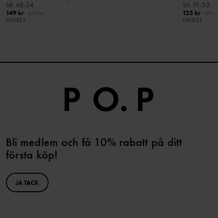
Stl
:
48-54
Stl
:
19-33
149 kr
125 kr
249 kr
179 k
OUTLET
OUTLET
Bli medlem och få 10% rabatt på ditt
första köp!
JA TACK