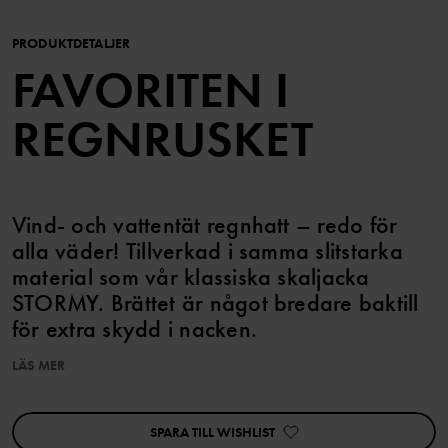
PRODUKTDETALJER
FAVORITEN I
REGNRUSKET
Vind- och vattentät regnhatt – redo för
alla väder! Tillverkad i samma slitstarka
material som vår klassiska skaljacka
STORMY. Brättet är något bredare baktill
för extra skydd i nacken.
LÄS MER
EGENSKAPER:
• Vind- och vattentät
• Tejpade sömmar
SPARA TILL WISHLIST
• Randigt meshfoder