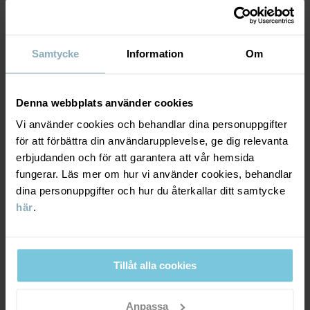
MATERIAL & SKÖTSELRÅD
HÅLLBARHET
Material
Samtycke
Information
Om
LEVERANS & RETUR
95% Cotton Organic
Denna webbplats använder cookies
5% Elastane
Vi använder cookies och behandlar dina personuppgifter
Leverans & retur
för att förbättra din användarupplevelse, ge dig relevanta
100% Polyester Recycled
erbjudanden och för att garantera att vår hemsida
fungerar. Läs mer om hur vi använder cookies, behandlar
Leverans
DU KANSKE OCKSÅ GILLAR
dina personuppgifter och hur du återkallar ditt samtycke
Skötselråd
här
.
MOOMIN 80 COLLECTION
Vi erbjuder fri frakt över 699 kr och leveranstiden är 1–4 dagar. I
TVÄTT
kassan visas de tillgängliga leveransalternativ baserat på vilket
postnummer som ordern ska levereras till.
40°C maskintvätt varm
Tillåt alla cookies
Ej blekning
Ej torktumling
Anpassa