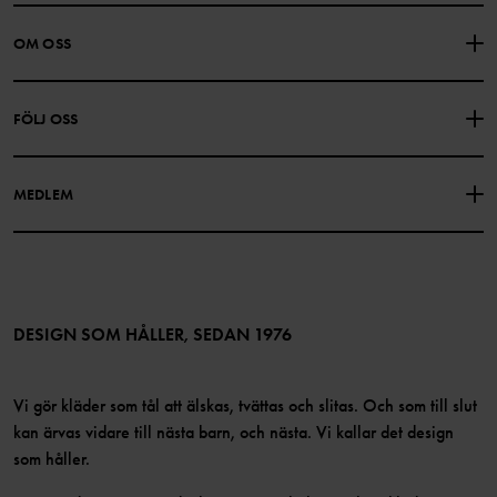
KONTAKTA OSS
VANLIGA FRÅGOR
OM OSS
PRESENTKORTSALDO
KÖPVILLKOR
Om Polarn O. Pyret
FÖLJ OSS
INTEGRITETSPOLICY
COOKIEPOLICY
Vår historia
Facebook
Hitta våra butiker
MEDLEM
Instagram
Jobb
Medlemsförmåner
TikTok
Press
Medlemsvillkor
LinkedIn
Tillgänglighet för webbinnehåll
Bli medlem
DESIGN SOM HÅLLER, SEDAN 1976
Vi gör kläder som tål att älskas, tvättas och slitas. Och som till slut
kan ärvas vidare till nästa barn, och nästa. Vi kallar det design
som håller.