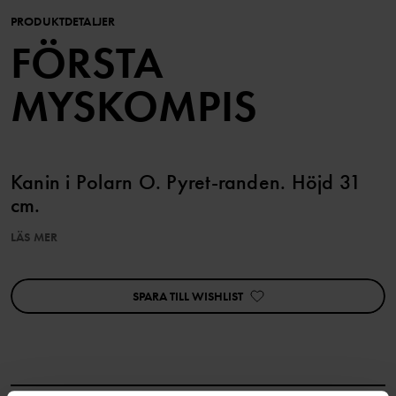
PRODUKTDETALJER
FÖRSTA
MYSKOMPIS
Kanin i Polarn O. Pyret-randen. Höjd 31
cm.
LÄS MER
Produktsäkerhet:
KEEP AWAY FROM FIRE
SPARA TILL WISHLIST
Artikelnummer
:
60602160
Tillverkningsland
:
Kina
Fabrik
:
Yangzhou KEDI Toys Co Ltd
Läs mer