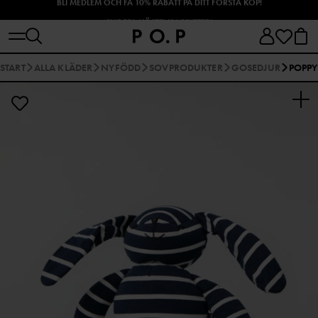
SHOPPA HÖSTENS NYHETER!
START
ALLA KLÄDER
NYFÖDD
SOVPRODUKTER
GOSEDJUR
POPPY