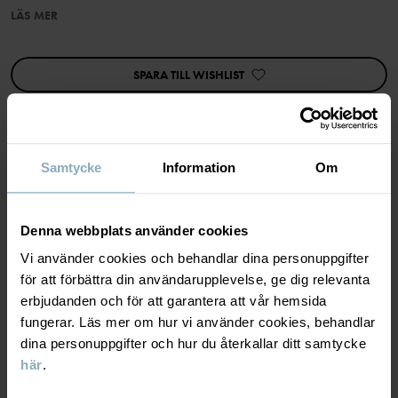
LÄS MER
Tryckknapparna längst med omlottöppningen underlättar
klädbyten.
SPARA TILL WISHLIST
Egenskaper:
• Omlottöppning
• Extra mjuka, platta sömmar
• YKK-tryckknappar
Artikelnummer
:
60603345
Samtycke
Information
Om
MATERIAL & SKÖTSELRÅD
Tillverkningsland
:
Kina
Fabrik
:
Shunde Gain Rich Garment Co Ltd
Denna webbplats använder cookies
HÅLLBARHET
Material
Läs mer
Vi använder cookies och behandlar dina personuppgifter
för att förbättra din användarupplevelse, ge dig relevanta
LEVERANS & RETUR
erbjudanden och för att garantera att vår hemsida
95% Cotton Organic
5% Elastane
fungerar. Läs mer om hur vi använder cookies, behandlar
dina personuppgifter och hur du återkallar ditt samtycke
Leverans & retur
här
.
Skötselråd