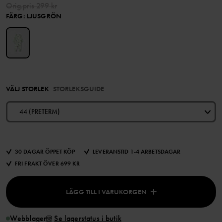
Orig.pris
299 kr
FÄRG
:
LJUSGRÖN
VÄLJ STORLEK
STORLEKSGUIDE
44 (PRETERM)
30 DAGAR ÖPPET KÖP
LEVERANSTID 1-4 ARBETSDAGAR
FRI FRAKT ÖVER 699 KR
LÄGG TILL I VARUKORGEN
Webblager
Se lagerstatus i butik