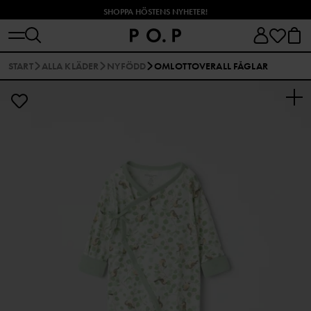
SHOPPA HÖSTENS NYHETER!
START
ALLA KLÄDER
NYFÖDD
OMLOTTOVERALL FÅGLAR