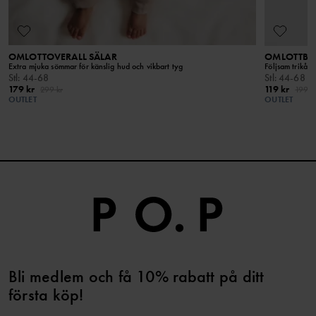
Håll borta från öppen eld
OMLOTTOVERALL SÄLAR
OMLOTTBO
Extra mjuka sömmar för känslig hud och vikbart tyg
Följsam trikå 
Stl
:
44-68
Stl
:
44-68
179 kr
119 kr
299 kr
199 k
OUTLET
OUTLET
Bli medlem och få 10% rabatt på ditt
första köp!