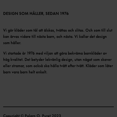
Medlemsvillkor
LinkedIn
Tillgänglighet för webbinnehåll
Bli medlem
DESIGN SOM HÅLLER, SEDAN 1976
Vi gör kläder som tål att älskas, tvättas och slitas. Och som till slut
kan ärvas vidare till nästa barn, och nästa. Vi kallar det design
som håller.
Vi startade år 1976 med viljan att göra bekväma barnkläder av
hög kvalitet. Det betyder lekvänlig design, utan något som skaver
eller stramar, som också ska hålla tvätt efter tvätt. Kläder som låter
barn vara barn helt enkelt.
Copyright © Polarn O. Pyret 2023