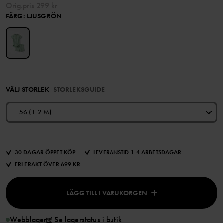
Orig.pris
299 kr
FÄRG
:
LJUSGRÖN
VÄLJ STORLEK
STORLEKSGUIDE
56 (1-2 M)
30 DAGAR ÖPPET KÖP
LEVERANSTID 1-4 ARBETSDAGAR
FRI FRAKT ÖVER 699 KR
LÄGG TILL I VARUKORGEN
Webblager
Se lagerstatus i butik