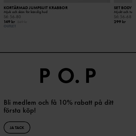
KORTÄRMAD JUMPSUIT KRABBOR
SET BODY 
Mjuk och skön för känslig hud
Mjukt och tunt
Stl
:
56-80
Stl
:
56-68
149 kr
299 kr
249 kr
OUTLET
Bli medlem och få 10% rabatt på ditt
första köp!
JA TACK