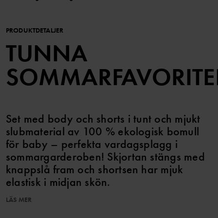
PRODUKTDETALJER
TUNNA
SOMMARFAVORITE
Set med body och shorts i tunt och mjukt
slubmaterial av 100 % ekologisk bomull
för baby – perfekta vardagsplagg i
sommargarderoben! Skjortan stängs med
knappslå fram och shortsen har mjuk
elastisk i midjan skön.
LÄS MER
Plagget går att syskonmatcha!