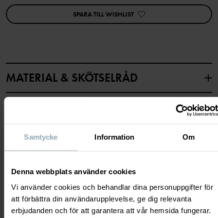
SPARA TILL WISHLIST
Artikelnummer
:
60603622
Tillverkningsland
:
Bangladesh
Fabrik
:
Läs mer
MATERIAL & SKÖTSELRÅD
HÅLLBARHET
Material
LEVERANS & RETUR
Samtycke
Information
Om
100% Cotton Organic
Leverans & retur
Skötselråd
Denna webbplats använder cookies
Vi använder cookies och behandlar dina personuppgifter för
TVÄTT
att förbättra din användarupplevelse, ge dig relevanta
Leverans
DU KANSKE OCKSÅ GILLAR
60°C maskintvätt varm
erbjudanden och för att garantera att vår hemsida fungerar.