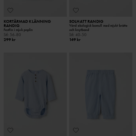
KORTÄRMAD KLÄNNING
SOLHATT RANDIG
RANDIG
Vävd ekologisk bomull med mjukt brätte
Festfin i mjuk poplin
och knytband
Stl
:
56-80
Stl
:
40-50
299 kr
149 kr