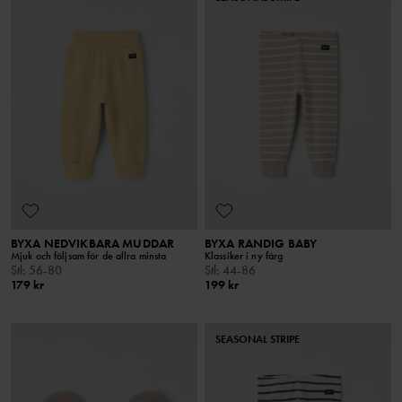
BYXA NEDVIKBARA MUDDAR
BYXA RANDIG BABY
Mjuk och följsam för de allra minsta
Klassiker i ny färg
Stl
:
56-80
Stl
:
44-86
179 kr
199 kr
SEASONAL STRIPE