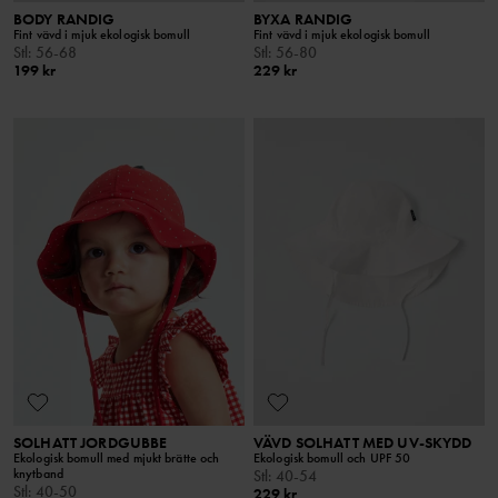
BODY RANDIG
BYXA RANDIG
Fint vävd i mjuk ekologisk bomull
Fint vävd i mjuk ekologisk bomull
Stl
:
56-68
Stl
:
56-80
199 kr
229 kr
SOLHATT JORDGUBBE
VÄVD SOLHATT MED UV-SKYDD
Ekologisk bomull med mjukt brätte och
Ekologisk bomull och UPF 50
knytband
Stl
:
40-54
Stl
:
40-50
229 kr