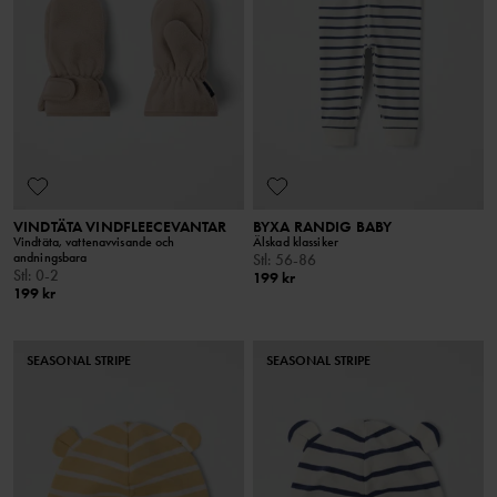
VINDTÄTA VINDFLEECEVANTAR
BYXA RANDIG BABY
Vindtäta, vattenavvisande och
Älskad klassiker
andningsbara
Stl
:
56-86
Stl
:
0-2
199 kr
199 kr
SEASONAL STRIPE
SEASONAL STRIPE