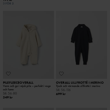
3 FÖR 2
PILEFLEECEOVERALL
OVERALL ULLFROTTÉ I MERINO
Varm och go i mjuk pile – perfekt i vagn
Tjock och värmande ullfrotté i merino
och famn
Stl
:
56-116
Stl
:
56-80
699 kr
549 kr