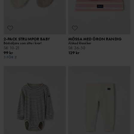
2-PACK STRUMPOR BABY
MÖSSA MED ÖRON RANDIG
Bästsäljare som sitter kvar!
Älskad klassiker
Stl
:
10-21
Stl
:
36-50
99 kr
129 kr
3 FÖR 2