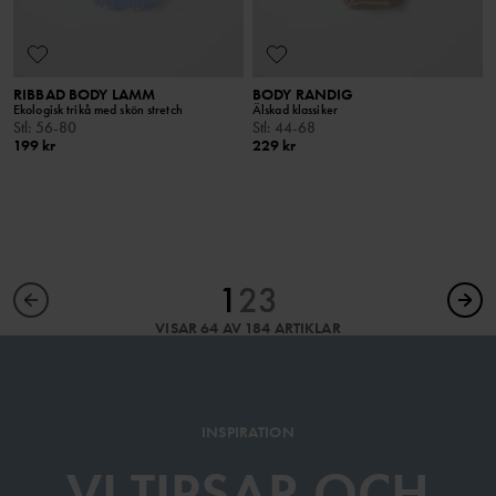
RIBBAD BODY LAMM
BODY RANDIG
Ekologisk trikå med skön stretch
Älskad klassiker
Stl
:
56-80
Stl
:
44-68
199 kr
229 kr
1
2
3
VISAR 64 AV 184 ARTIKLAR
INSPIRATION
VI TIPSAR OCH