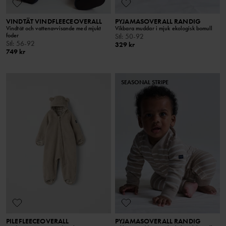
VINDTÄT VINDFLEECEOVERALL
PYJAMASOVERALL RANDIG
Vindtät och vattenavvisande med mjukt
Vikbara muddar i mjuk ekologisk bomull
foder
Stl
:
50-92
Stl
:
56-92
329 kr
749 kr
SEASONAL STRIPE
PILEFLEECEOVERALL
PYJAMASOVERALL RANDIG