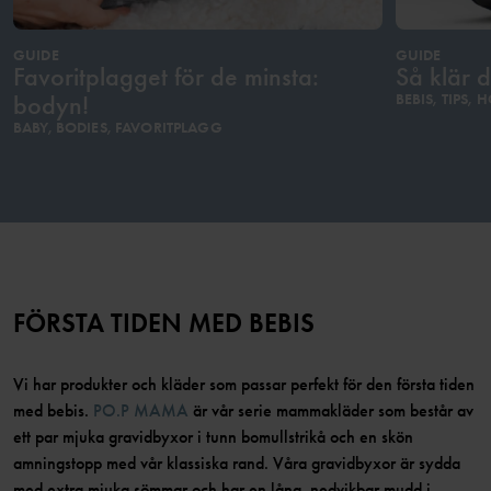
GUIDE
GUIDE
Favoritplagget för de minsta:
Så klär 
bodyn!
BEBIS, TIPS, 
BABY, BODIES, FAVORITPLAGG
FÖRSTA TIDEN MED BEBIS
Vi har produkter och kläder som passar perfekt för den första tiden
med bebis.
PO.P MAMA
är vår serie mammakläder som består av
ett par mjuka gravidbyxor i tunn bomullstrikå och en skön
amningstopp med vår klassiska rand. Våra gravidbyxor är sydda
med extra mjuka sömmar och har en lång, nedvikbar mudd i