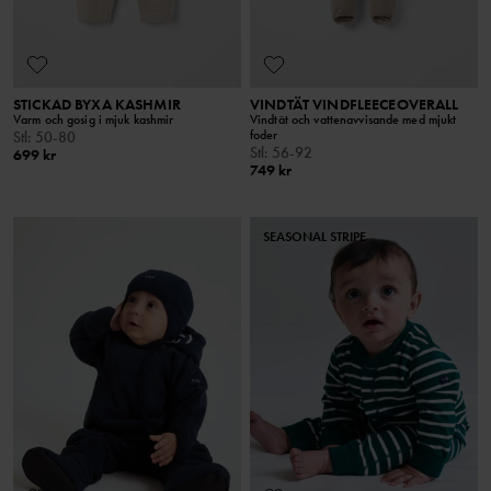
STICKAD BYXA KASHMIR
VINDTÄT VINDFLEECEOVERALL
Varm och gosig i mjuk kashmir
Vindtät och vattenavvisande med mjukt
foder
Stl
:
50-80
Stl
:
56-92
699 kr
749 kr
SEASONAL STRIPE