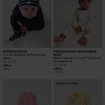
MÖSSA RANDIG
FÖRLÄNGNINGSBAR RIBBAD
BODY
Tunn och skyddande med extra mjuka
sömmar
Ribbad i mjuk mix av Tencel™ lyocell och
ekologisk bomull
Stl
:
36-50
Stl
:
56-80
129 kr
199 kr
NEW
3 FÖR 2
SEASONAL STRIPE