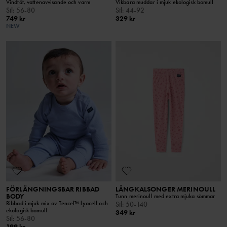
Vindtät, vattenavvisande och varm
Vikbara muddar i mjuk ekologisk bomull
Stl
:
56-80
Stl
:
44-92
749 kr
329 kr
NEW
FÖRLÄNGNINGSBAR RIBBAD
LÅNGKALSONGER MERINOULL
BODY
Tunn merinoull med extra mjuka sömmar
Ribbad i mjuk mix av Tencel™ lyocell och
Stl
:
50-140
ekologisk bomull
349 kr
Stl
:
56-80
199 kr