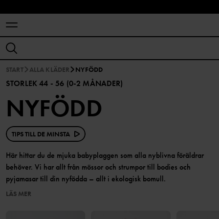
START
ALLA KLÄDER
NYFÖDD
STORLEK 44 - 56 (0-2 MÅNADER)
NYFÖDD
TIPS TILL DE MINSTA
Här hittar du de mjuka babyplaggen som alla nyblivna föräldrar
behöver. Vi har allt från mössor och strumpor till bodies och
pyjamasar till din nyfödda – allt i ekologisk bomull.
LÄS MER