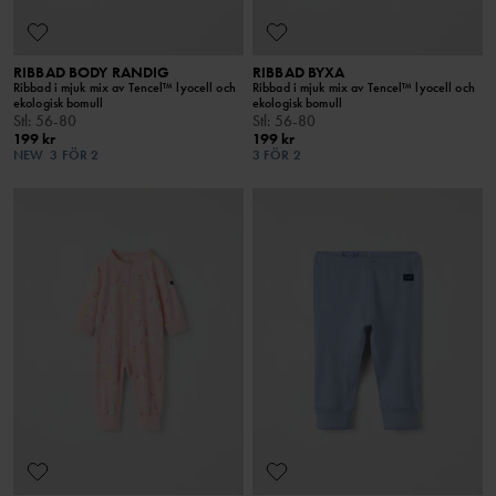
RIBBAD BODY RANDIG
RIBBAD BYXA
Ribbad i mjuk mix av Tencel™ lyocell och
Ribbad i mjuk mix av Tencel™ lyocell och
ekologisk bomull
ekologisk bomull
Stl
:
56-80
Stl
:
56-80
199 kr
199 kr
NEW
3 FÖR 2
3 FÖR 2