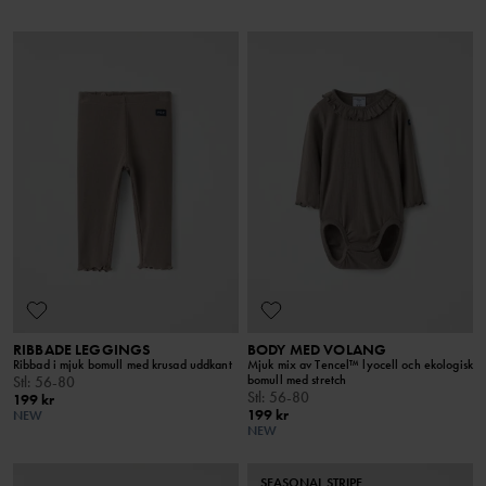
RIBBADE LEGGINGS
BODY MED VOLANG
Ribbad i mjuk bomull med krusad uddkant
Mjuk mix av Tencel™ lyocell och ekologisk
bomull med stretch
Stl
:
56-80
Stl
:
56-80
199 kr
199 kr
NEW
NEW
SEASONAL STRIPE