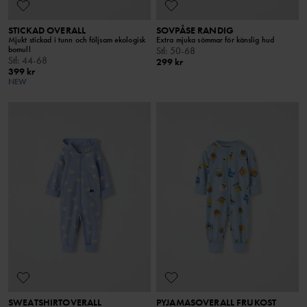
STICKAD OVERALL
SOVPÅSE RANDIG
Mjukt stickad i tunn och följsam ekologisk
Extra mjuka sömmar för känslig hud
bomull
Stl
:
50-68
Stl
:
44-68
299 kr
399 kr
NEW
SWEATSHIRTOVERALL
PYJAMASOVERALL FRUKOST