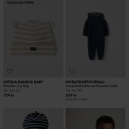
SEASONAL STRIPE
MÖSSA RANDIG BABY
SWEATSHIRTOVERALL
Klassiker i ny färg
Sweatshirtkvalitet med borstad insida
Stl
:
36-50
Stl
:
44-92
129 kr
329 kr
ONLINE ONLY