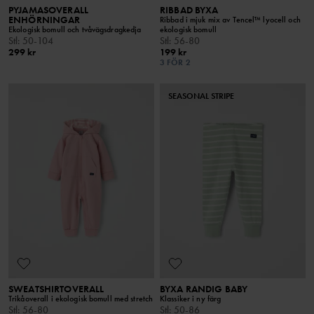
PYJAMASOVERALL
RIBBAD BYXA
ENHÖRNINGAR
Ribbad i mjuk mix av Tencel™ lyocell och
Ekologisk bomull och tvåvägsdragkedja
ekologisk bomull
Stl
:
50-104
Stl
:
56-80
299 kr
199 kr
3 FÖR 2
SEASONAL STRIPE
SWEATSHIRTOVERALL
BYXA RANDIG BABY
Trikåoverall i ekologisk bomull med stretch
Klassiker i ny färg
Stl
:
56-80
Stl
:
50-86