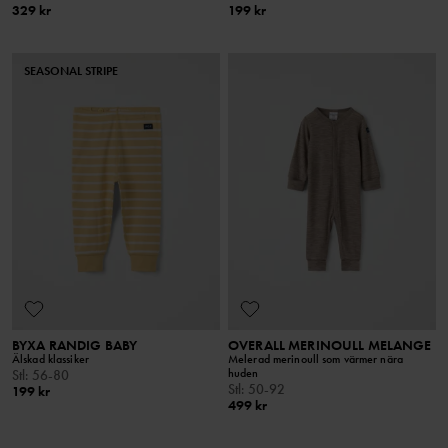
329 kr
199 kr
SEASONAL STRIPE
BYXA RANDIG BABY
OVERALL MERINOULL MELANGE
Älskad klassiker
Melerad merinoull som värmer nära
huden
Stl
:
56-80
Stl
:
50-92
199 kr
499 kr