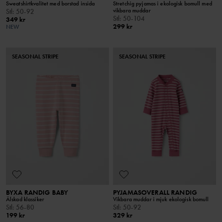
Sweatshirtkvalitet med borstad insida
Stretchig pyjamas i ekologisk bomull med
vikbara muddar
Stl
:
50-92
Stl
:
50-104
349 kr
299 kr
NEW
SEASONAL STRIPE
SEASONAL STRIPE
BYXA RANDIG BABY
PYJAMASOVERALL RANDIG
Älskad klassiker
Vikbara muddar i mjuk ekologisk bomull
Stl
:
56-80
Stl
:
50-92
199 kr
329 kr