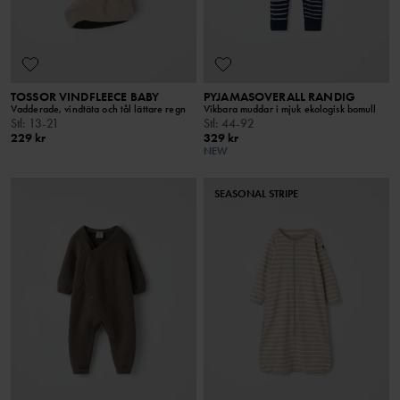
TOSSOR VINDFLEECE BABY
PYJAMASOVERALL RANDIG
Vadderade, vindtäta och tål lättare regn
Vikbara muddar i mjuk ekologisk bomull
Stl
:
13-21
Stl
:
44-92
229 kr
329 kr
NEW
SEASONAL STRIPE