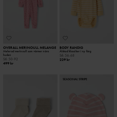
OVERALL MERINOULL MELANGE
BODY RANDIG
Melerad merinoull som värmer nära
Älskad klassiker i ny färg
huden
Stl
:
56-68
Stl
:
50-92
229 kr
499 kr
SEASONAL STRIPE