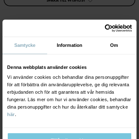
SPARA TILL WISHLIST
sex cm eller mer rekommenderas (våra skärmar är alltid minst sex
cm breda).
Artikelnummer
:
60603426
Tillverkningsland
:
Kina
MATERIAL & SKÖTSELRÅD
Fabrik
:
Wuxi Yinye Zhenzhi Youxian Gongsi
Samtycke
Information
Om
Läs mer
HÅLLBARHET
Material
Denna webbplats använder cookies
LEVERANS & RETUR
Vi använder cookies och behandlar dina personuppgifter
100% Cotton Organic
för att förbättra din användarupplevelse, ge dig relevanta
erbjudanden och för att garantera att vår hemsida
Leverans & retur
Skötselråd
fungerar. Läs mer om hur vi använder cookies, behandlar
dina personuppgifter och hur du återkallar ditt samtycke
TVÄTT
här
.
Leverans
DU KANSKE OCKSÅ GILLAR
40°C maskintvätt varm
PO.P WEA
Vi erbjuder fri frakt över 699 kr och leveranstiden är 1–4 dagar. I
Ej blekning