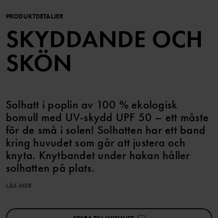
PRODUKTDETALJER
SKYDDANDE OCH
SKÖN
Solhatt i poplin av 100 % ekologisk
bomull med UV-skydd UPF 50 – ett måste
för de små i solen! Solhatten har ett band
kring huvudet som går att justera och
knyta. Knytbandet under hakan håller
solhatten på plats.
LÄS MER
Den här produkten överensstämmer med EU-direktiv 2016/425, i
enighet med standard As/NSZ 4399. Solhatten ger inte skydd
mot reflekterad eller spridd ultraviolett strålning. Skärmbredd på