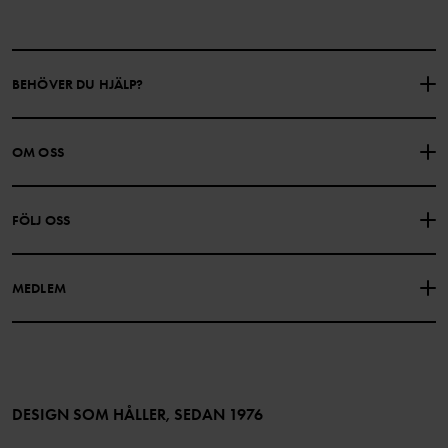
BEHÖVER DU HJÄLP?
KONTAKTA OSS
VANLIGA FRÅGOR
OM OSS
PRESENTKORTSALDO
KÖPVILLKOR
Om Polarn O. Pyret
FÖLJ OSS
INTEGRITETSPOLICY
COOKIEPOLICY
Vår historia
Facebook
Hitta våra butiker
MEDLEM
Instagram
Jobb
Medlemsförmåner
TikTok
Press
Medlemsvillkor
LinkedIn
Tillgänglighet för webbinnehåll
Bli medlem
DESIGN SOM HÅLLER, SEDAN 1976