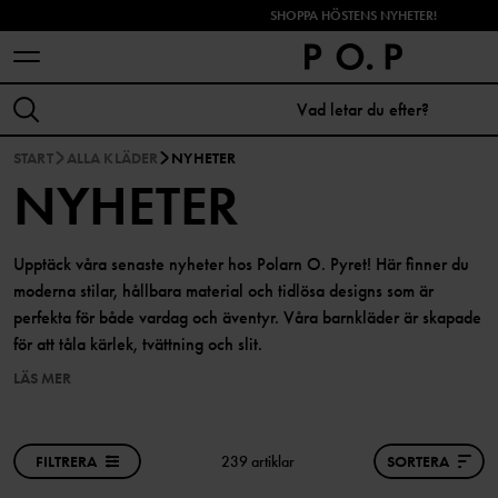
SHOPPA HÖSTENS NYHETER!
START
ALLA KLÄDER
NYHETER
NYHETER
Upptäck våra senaste nyheter hos Polarn O. Pyret! Här finner du
moderna stilar, hållbara material och tidlösa designs som är
perfekta för både vardag och äventyr. Våra barnkläder är skapade
för att tåla kärlek, tvättning och slit.
LÄS MER
FILTRERA
239 artiklar
SORTERA