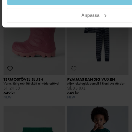
Anpassa
TERMOSTÖVEL SLUSH
PYJAMAS RANDIG VUXEN
Varm, tålig och lättskött allvädersstövel
Mjuk ekologisk bomull i klassiska ränder
Stl
:
24-33
Stl
:
XS-XXL
649 kr
649 kr
NEW
NEW