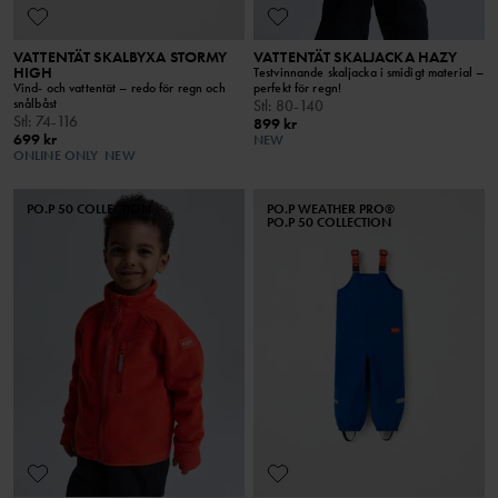
VATTENTÄT SKALBYXA STORMY
VATTENTÄT SKALJACKA HAZY
HIGH
Testvinnande skaljacka i smidigt material –
Vind- och vattentät – redo för regn och
perfekt för regn!
snålbåst
Stl
:
80-140
Stl
:
74-116
899 kr
699 kr
NEW
ONLINE ONLY
NEW
PO.P 50 COLLECTION
PO.P WEATHER PRO®
PO.P 50 COLLECTION