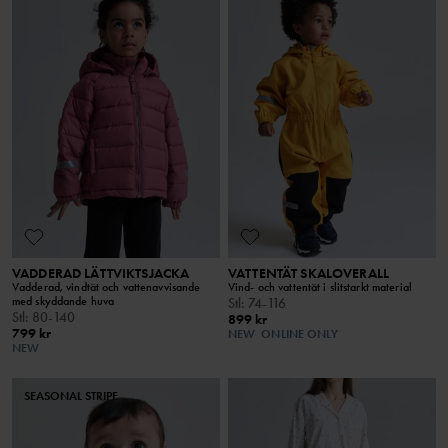
VADDERAD LÄTTVIKTSJACKA
VATTENTÄT SKALOVERALL
Vadderad, vindtät och vattenavvisande
Vind- och vattentät i slitstarkt material
med skyddande huva
Stl
:
74-116
Stl
:
80-140
899 kr
799 kr
NEW
ONLINE ONLY
NEW
SEASONAL STRIPE