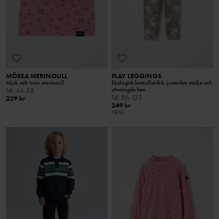
MÖSSA MERINOULL
PLAY LEGGINGS
Mjuk och tunn merinoull
Ekologisk bomullstrikå, justerbar midja och
utsvängda ben
Stl
:
44-58
Stl
:
86-122
229 kr
249 kr
NEW