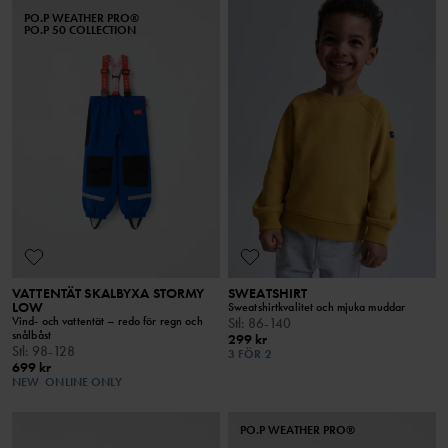
PO.P WEATHER PRO®
PO.P 50 COLLECTION
VATTENTÄT SKALBYXA STORMY
SWEATSHIRT
LOW
Sweatshirtkvalitet och mjuka muddar
Vind- och vattentät – redo för regn och
Stl
:
86-140
snålbåst
299 kr
Stl
:
98-128
3 FÖR 2
699 kr
NEW
ONLINE ONLY
PO.P WEATHER PRO®