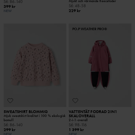
Mjukt och värmande fleecefoder
Stl
:
86-140
Stl
:
48-58
399 kr
229 kr
NEW
PO.P WEATHER PRO®
SWEATSHIRT BLOMMIG
VATTENTÄT FODRAD 2IN1
SKALOVERALL
Mjuk sweatshirt kvalitet i 100 % ekologisk
bomull
2-i-1-overall
Stl
:
86-140
Stl
:
98-116
299 kr
1 399 kr
NEW
NEW