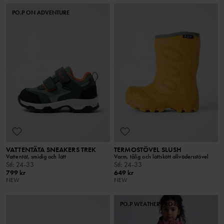
PO.P ON ADVENTURE
VATTENTÄTA SNEAKERS TREK
TERMOSTÖVEL SLUSH
Vattentät, smidig och lätt
Varm, tålig och lättskött allvädersstövel
Stl
:
24-33
Stl
:
24-33
799 kr
649 kr
NEW
NEW
PO.P WEATHER PRO®