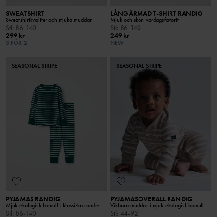
SWEATSHIRT
LÅNGÄRMAD T-SHIRT RANDIG
Sweatshirtkvalitet och mjuka muddar
Mjuk och skön vardagsfavorit
Stl
:
86-140
Stl
:
86-140
299 kr
249 kr
3 FÖR 2
NEW
SEASONAL STRIPE
SEASONAL STRIPE
PYJAMAS RANDIG
PYJAMASOVERALL RANDIG
Mjuk ekologisk bomull i klassiska ränder
Vikbara muddar i mjuk ekologisk bomull
Stl
:
86-140
Stl
:
44-92