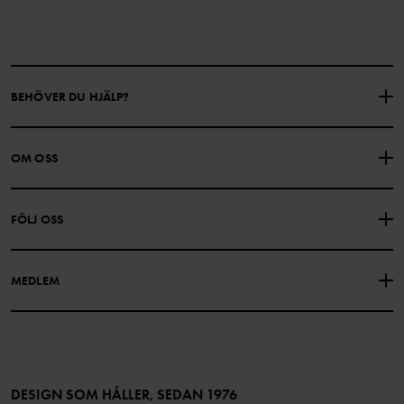
BEHÖVER DU HJÄLP?
KONTAKTA OSS
VANLIGA FRÅGOR
OM OSS
PRESENTKORTSALDO
KÖPVILLKOR
Om Polarn O. Pyret
FÖLJ OSS
INTEGRITETSPOLICY
COOKIEPOLICY
Vår historia
Facebook
Hitta våra butiker
MEDLEM
Instagram
Jobb
Medlemsförmåner
TikTok
Press
Medlemsvillkor
LinkedIn
Tillgänglighet för webbinnehåll
Bli medlem
DESIGN SOM HÅLLER, SEDAN 1976