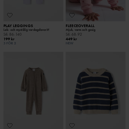
PLAY LEGGINGS
FLEECEOVERALL
Lek- och mystålig vardagsfavorit!
Mjuk, varm och gosig
Stl
:
86-140
Stl
:
68-92
199 kr
449 kr
3 FÖR 2
NEW