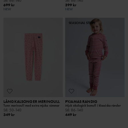
Stl
:
86-140
Stl
:
86-140
699 kr
399 kr
NEW
NEW
SEASONAL STRIPE
LÅNGKALSONGER MERINOULL
PYJAMAS RANDIG
Tunn merinoull med extra mjuka sömmar
Mjuk ekologisk bomull i klassiska ränder
Stl
:
50-140
Stl
:
86-140
349 kr
449 kr