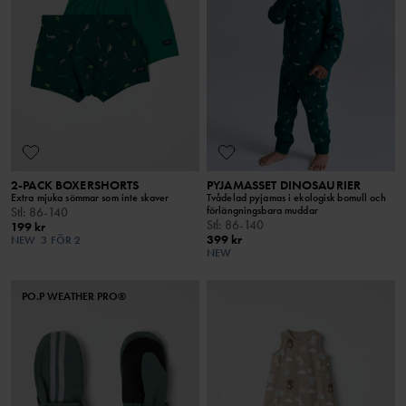
2-PACK BOXERSHORTS
PYJAMASSET DINOSAURIER
Extra mjuka sömmar som inte skaver
Tvådelad pyjamas i ekologisk bomull och
förlängningsbara muddar
Stl
:
86-140
Stl
:
86-140
199 kr
399 kr
NEW
3 FÖR 2
NEW
PO.P WEATHER PRO®