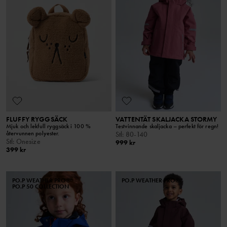
FLUFFY RYGGSÄCK
VATTENTÄT SKALJACKA STORMY
Mjuk och lekfull ryggsäck i 100 %
Testvinnande skaljacka – perfekt för regn!
återvunnen polyester.
Stl
:
80-140
Stl
:
Onesize
999 kr
399 kr
PO.P WEATHER PRO®
PO.P WEATHER PRO®
PO.P 50 COLLECTION