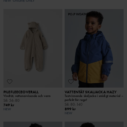
NEW
ONLINE ONLY
PO.P WEATHER PRO®
PILEFLEECEOVERALL
VATTENTÄT SKALJACKA HAZY
Vindtät, vattenavvisande och varm
Testvinnande skaljacka i smidigt material –
perfekt för regn!
Stl
:
56-80
Stl
:
80-140
749 kr
899 kr
NEW
NEW