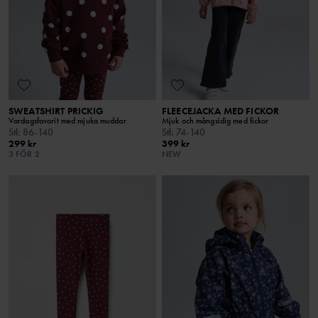
SWEATSHIRT PRICKIG
FLEECEJACKA MED FICKOR
Vardagsfavorit med mjuka muddar
Mjuk och mångsidig med fickor
Stl
:
86-140
Stl
:
74-140
299 kr
399 kr
3 FÖR 2
NEW