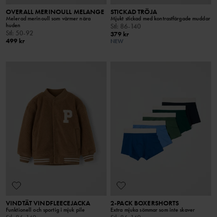
OVERALL MERINOULL MELANGE
STICKAD TRÖJA
Melerad merinoull som värmer nära
Mjukt stickad med kontrastfärgade muddar
huden
Stl
:
86-140
Stl
:
50-92
379 kr
499 kr
NEW
VINDTÄT VINDFLEECEJACKA
2-PACK BOXERSHORTS
Funktionell och sportig i mjuk pile
Extra mjuka sömmar som inte skaver