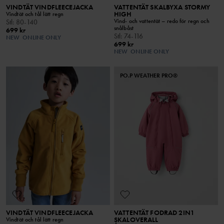
VINDTÄT VINDFLEECEJACKA
VATTENTÄT SKALBYXA STORMY
HIGH
Vindtät och tål lätt regn
Vind- och vattentät – redo för regn och
Stl
:
80-140
snålbåst
699 kr
Stl
:
74-116
NEW
ONLINE ONLY
699 kr
NEW
ONLINE ONLY
PO.P WEATHER PRO®
VINDTÄT VINDFLEECEJACKA
VATTENTÄT FODRAD 2IN1
SKALOVERALL
Vindtät och tål lätt regn