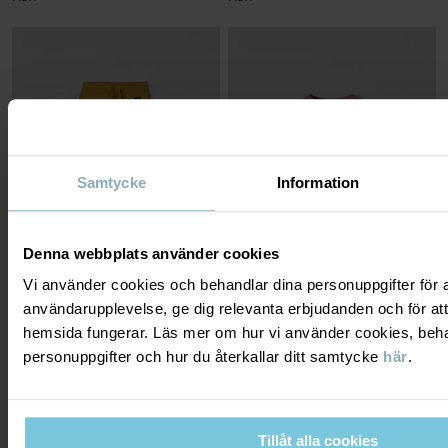
Samtycke
Information
Denna webbplats använder cookies
Vi använder cookies och behandlar dina personuppgifter för at
användarupplevelse, ge dig relevanta erbjudanden och för att
MJUKISBYXA MED FICKOR
LÅNGÄRMAD T-SHIRT PRICKIG
hemsida fungerar. Läs mer om hur vi använder cookies, beha
Mjuk och skön sweatshirtkvalitet med
Tunn och följsam bomullstrikå med
borstad insida
broderad detalj
personuppgifter och hur du återkallar ditt samtycke
här
.
Stl
:
86-140
Stl
:
86-140
299 kr
249 kr
3 FÖR 2
3 FÖR 2
Tillåt alla cookies