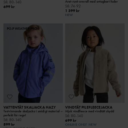
Året-runt-overall med avtagbart foder
Stl
:
80-140
Stl
:
74-92
699 kr
1 399 kr
NEW
PO.P WEATHER PRO®
VATTENTÄT SKALJACKA HAZY
VINDTÄT PILEFLEECEJACKA
Testvinnande skaljacka i smidigt material –
Mjuk vindfleece med vindtätt skydd
perfekt för regn!
Stl
:
80-140
Stl
:
80-140
699 kr
899 kr
ONLINE ONLY
NEW