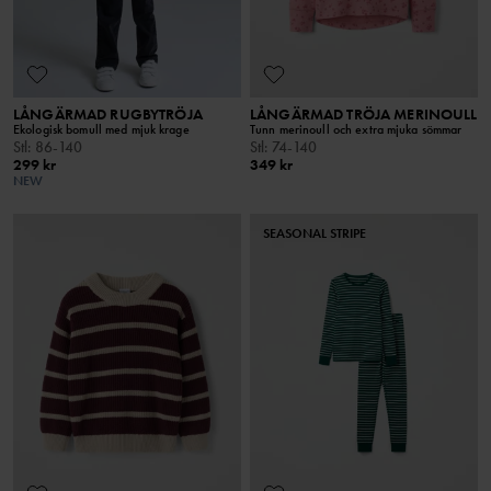
LÅNGÄRMAD RUGBYTRÖJA
LÅNGÄRMAD TRÖJA MERINOULL
Ekologisk bomull med mjuk krage
Tunn merinoull och extra mjuka sömmar
Stl
:
86-140
Stl
:
74-140
299 kr
349 kr
NEW
SEASONAL STRIPE