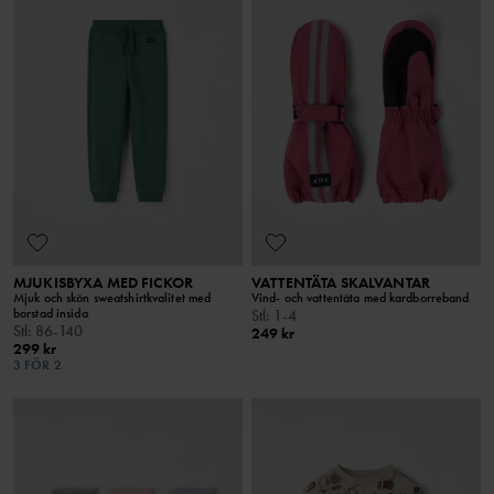
MJUKISBYXA MED FICKOR
VATTENTÄTA SKALVANTAR
Mjuk och skön sweatshirtkvalitet med
Vind- och vattentäta med kardborreband
borstad insida
Stl
:
1-4
Stl
:
86-140
249 kr
299 kr
3 FÖR 2