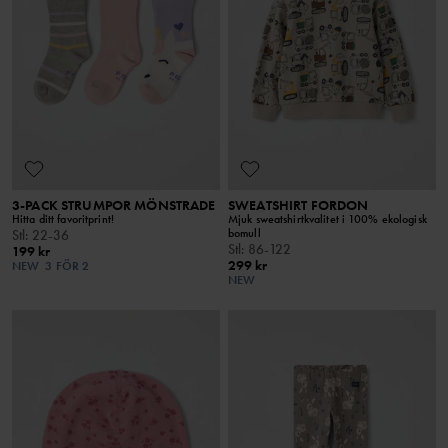
3-PACK STRUMPOR MÖNSTRADE
SWEATSHIRT FORDON
Hitta ditt favoritprint!
Mjuk sweatshirtkvalitet i 100% ekologisk
bomull
Stl
:
22-36
Stl
:
86-122
199 kr
299 kr
NEW
3 FÖR 2
NEW