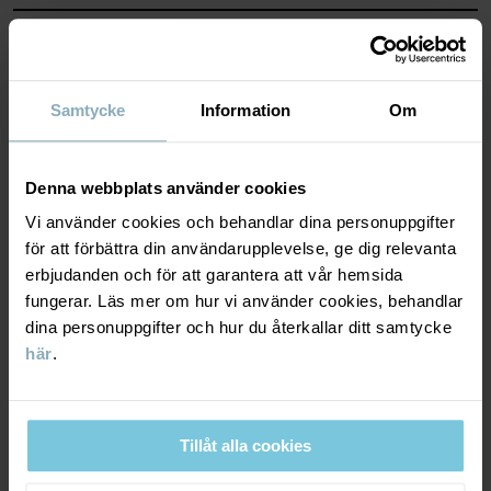
Läs mer
MATERIAL & SKÖTSELRÅD
HÅLLBARHET
Material
Samtycke
Information
Om
LEVERANS & RETUR
100% Cotton Organic
Denna webbplats använder cookies
Vi använder cookies och behandlar dina personuppgifter
Leverans & retur
Skötselråd
för att förbättra din användarupplevelse, ge dig relevanta
erbjudanden och för att garantera att vår hemsida
fungerar. Läs mer om hur vi använder cookies, behandlar
TVÄTT
Leverans
DU KANSKE OCKSÅ GILLAR
dina personuppgifter och hur du återkallar ditt samtycke
40°C maskintvätt varm
här
.
Vi erbjuder fri frakt över 699 kr och leveranstiden är 1–4 dagar. I
Ej blekning
kassan visas de tillgängliga leveransalternativ baserat på vilket
Ej torktumling
postnummer som ordern ska levereras till.
Strykning medeltemperatur
Tillåt alla cookies
Ej kemtvätt