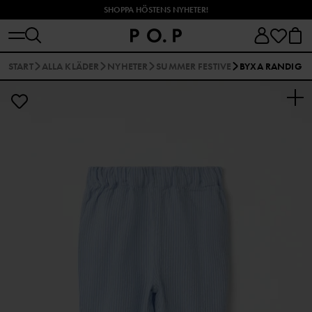
SHOPPA HÖSTENS NYHETER!
START
ALLA KLÄDER
NYHETER
SUMMER FESTIVE
BYXA RANDIG