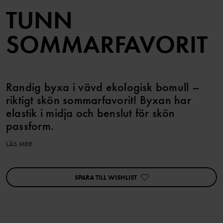
TUNN
SOMMARFAVORIT
Randig byxa i vävd ekologisk bomull –
riktigt skön sommarfavorit! Byxan har
elastik i midja och benslut för skön
passform.
LÄS MER
Matcha med tillhörande skjorta och body!
Plagget går att syskonmatcha!
SPARA TILL WISHLIST
Artikelnummer
:
60603692
Tillverkningsland
:
Indien
Fabrik
:
Fareast Fashions Gear