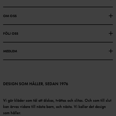
KONTAKTA OSS
VANLIGA FRÅGOR
OM OSS
PRESENTKORTSALDO
KÖPVILLKOR
Om Polarn O. Pyret
FÖLJ OSS
INTEGRITETSPOLICY
COOKIEPOLICY
Vår historia
Facebook
Hitta våra butiker
MEDLEM
Instagram
Jobb
Medlemsförmåner
TikTok
Press
Medlemsvillkor
LinkedIn
Tillgänglighet för webbinnehåll
Bli medlem
DESIGN SOM HÅLLER, SEDAN 1976
Vi gör kläder som tål att älskas, tvättas och slitas. Och som till slut
kan ärvas vidare till nästa barn, och nästa. Vi kallar det design
som håller.