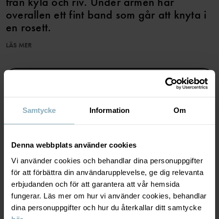
från kyla och riv. Under ärmen har
overallen ett fint band som går att knyta i
en rosett.
LÄS MER
Tryckknapparna längst med omlottöppningen underlättar
klädbyten.
SPARA TILL WISHLIST
Egenskaper:
• Omlottöppning
• Extra mjuka, platta sömmar
• YKK-tryckknappar
Samtycke
Information
Om
Produktsäkerhet:
KEEP AWAY FROM FIRE
MATERIAL & SKÖTSELRÅD
Denna webbplats använder cookies
Artikelnummer
:
60602725
Vi använder cookies och behandlar dina personuppgifter
HÅLLBARHET
Material
för att förbättra din användarupplevelse, ge dig relevanta
Tillverkningsland
:
Kina
erbjudanden och för att garantera att vår hemsida
Fabrik
:
Shunde Gain Rich Garment Co Ltd
fungerar. Läs mer om hur vi använder cookies, behandlar
Läs mer
LEVERANS & RETUR
100% Cotton Organic
dina personuppgifter och hur du återkallar ditt samtycke