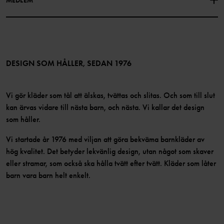
Instagram
Jobb
Medlemsförmåner
TikTok
Press
Medlemsvillkor
LinkedIn
Tillgänglighet för webbinnehåll
Bli medlem
DESIGN SOM HÅLLER, SEDAN 1976
Vi gör kläder som tål att älskas, tvättas och slitas. Och som till slut
kan ärvas vidare till nästa barn, och nästa. Vi kallar det design
som håller.
Vi startade år 1976 med viljan att göra bekväma barnkläder av
hög kvalitet. Det betyder lekvänlig design, utan något som skaver
eller stramar, som också ska hålla tvätt efter tvätt. Kläder som låter
barn vara barn helt enkelt.