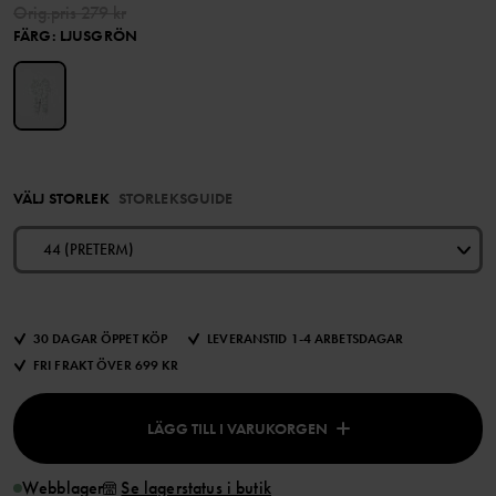
Orig.pris
279 kr
FÄRG
:
LJUSGRÖN
VÄLJ STORLEK
STORLEKSGUIDE
44 (PRETERM)
30 DAGAR ÖPPET KÖP
LEVERANSTID 1-4 ARBETSDAGAR
FRI FRAKT ÖVER 699 KR
LÄGG TILL I VARUKORGEN
Webblager
Se lagerstatus i butik