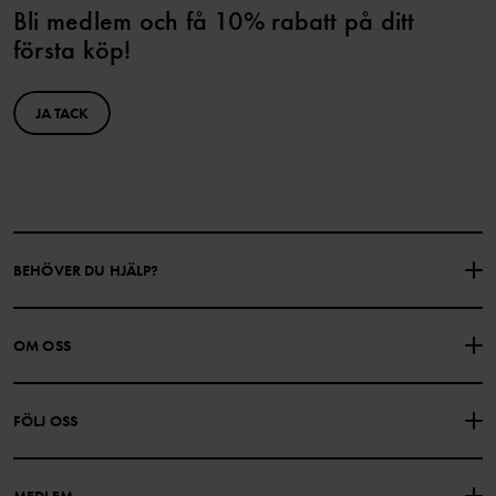
Bli medlem och få 10% rabatt på ditt
första köp!
JA TACK
BEHÖVER DU HJÄLP?
KONTAKTA OSS
VANLIGA FRÅGOR
OM OSS
PRESENTKORTSALDO
KÖPVILLKOR
Om Polarn O. Pyret
FÖLJ OSS
INTEGRITETSPOLICY
COOKIEPOLICY
Vår historia
Facebook
Hitta våra butiker
MEDLEM