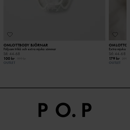
OMLOTTBODY BJÖRNAR
OMLOTTOV
Följsam trikå och extra mjuka sömmar
Extra mjuka sö
Stl
:
44-68
Stl
:
44-68
100 kr
179 kr
199 kr
299 k
OUTLET
OUTLET