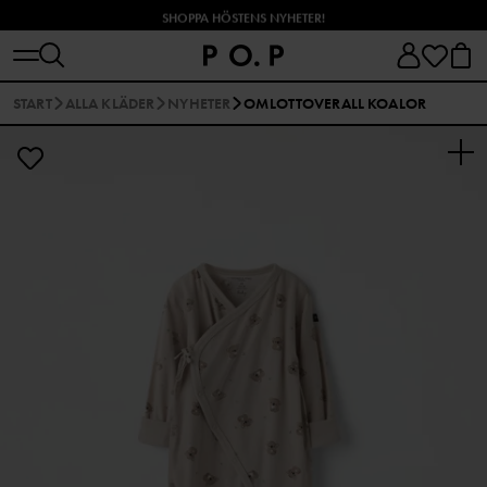
SHOPPA HÖSTENS NYHETER!
START
ALLA KLÄDER
NYHETER
OMLOTTOVERALL KOALOR