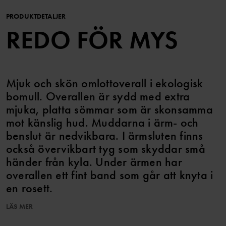
PRODUKTDETALJER
REDO FÖR MYS
Mjuk och skön omlottoverall i ekologisk
bomull. Overallen är sydd med extra
mjuka, platta sömmar som är skonsamma
mot känslig hud. Muddarna i ärm- och
benslut är nedvikbara. I ärmsluten finns
också övervikbart tyg som skyddar små
händer från kyla. Under ärmen har
overallen ett fint band som går att knyta i
en rosett.
LÄS MER
Tryckknapparna längst med omlottöppningen underlättar
klädbyten.