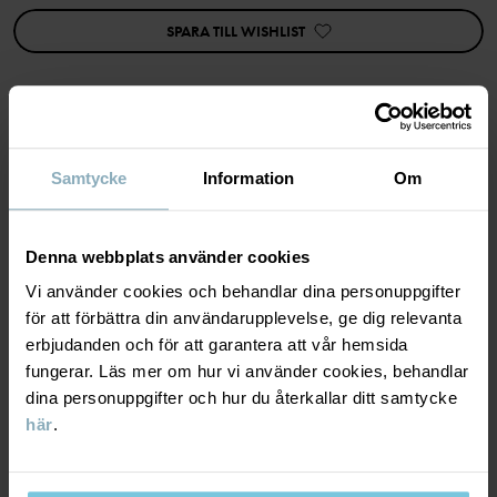
SPARA TILL WISHLIST
Egenskaper:
• Omlottöppning
• Extra mjuka, platta sömmar
• YKK-tryckknappar
Artikelnummer
:
60603845
MATERIAL & SKÖTSELRÅD
Samtycke
Information
Om
Tillverkningsland
:
Turkiet
Fabrik
:
MTK ŞUBE - TYH ULUSLARARASI TEKSTİL
HÅLLBARHET
Material
Läs mer
Denna webbplats använder cookies
Vi använder cookies och behandlar dina personuppgifter
LEVERANS & RETUR
95% Cotton Organic
för att förbättra din användarupplevelse, ge dig relevanta
5% Elastane
erbjudanden och för att garantera att vår hemsida
fungerar. Läs mer om hur vi använder cookies, behandlar
Leverans & retur
dina personuppgifter och hur du återkallar ditt samtycke
Skötselråd
här
.
Leverans
DU KANSKE OCKSÅ GILLAR
TVÄTT