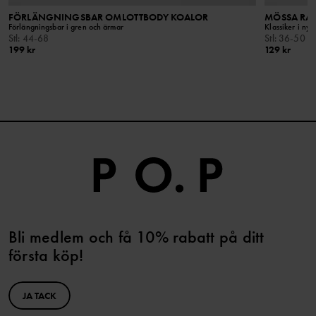
FÖRLÄNGNINGSBAR OMLOTTBODY KOALOR
MÖSSA RA
Förlängningsbar i gren och ärmar
Klassiker i ny 
Stl
:
44-68
Stl
:
36-50
199 kr
129 kr
Bli medlem och få 10% rabatt på ditt
första köp!
JA TACK