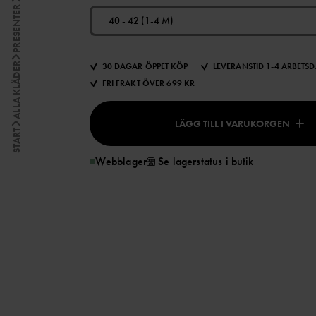
PRESENTER
40 - 42 (1-4 M)
30 DAGAR ÖPPET KÖP
LEVERANSTID 1-4 ARBETS
ALLA KLÄDER
FRI FRAKT ÖVER 699 KR
LÄGG TILL I VARUKORGEN
START
Webblager
Se lagerstatus i butik