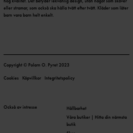
hög kvalitet. Det betyder lekvänlig design, utan något som skaver
eller stramar, som också ska hålla tvätt efter tvätt. Kläder som låter
barn vara barn helt enkelt.
Copyright © Polarn O. Pyret 2023
Cookies
Köpvillkor
Integritetspolicy
Också av intresse
Hållbarhet
Våra butiker | Hitta din närmsta
butik