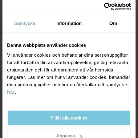
Fabrik
:
MTK ŞUBE - TYH ULUSLARARASI TEKSTİL
Läs mer
HÅLLBARHET
Material
Samtycke
Information
Om
LEVERANS & RETUR
95% Cotton Organic
5% Elastane
Denna webbplats använder cookies
Leverans & retur
Vi använder cookies och behandlar dina personuppgifter
Skötselråd
för att förbättra din användarupplevelse, ge dig relevanta
erbjudanden och för att garantera att vår hemsida
Leverans
DU KANSKE OCKSÅ GILLAR
TVÄTT
fungerar. Läs mer om hur vi använder cookies, behandlar
dina personuppgifter och hur du återkallar ditt samtycke
60°C maskintvätt varm
Vi erbjuder fri frakt över 699 kr och leveranstiden är 1–4 dagar. I
här
.
Ej blekning
kassan visas de tillgängliga leveransalternativ baserat på vilket
postnummer som ordern ska levereras till.
Ej torktumling
Strykning medeltemperatur
Tillåt alla cookies
Ej kemtvätt
Retur
Anpassa