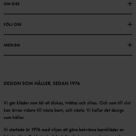
KONTAKTA OSS
VANLIGA FRÅGOR
OM OSS
PRESENTKORTSALDO
KÖPVILLKOR
Om Polarn O. Pyret
FÖLJ OSS
INTEGRITETSPOLICY
COOKIEPOLICY
Vår historia
Facebook
Hitta våra butiker
MEDLEM
Instagram
Jobb
Medlemsförmåner
TikTok
Press
Medlemsvillkor
LinkedIn
Tillgänglighet för webbinnehåll
Bli medlem
DESIGN SOM HÅLLER, SEDAN 1976
Vi gör kläder som tål att älskas, tvättas och slitas. Och som till slut
kan ärvas vidare till nästa barn, och nästa. Vi kallar det design
som håller.
Vi startade år 1976 med viljan att göra bekväma barnkläder av