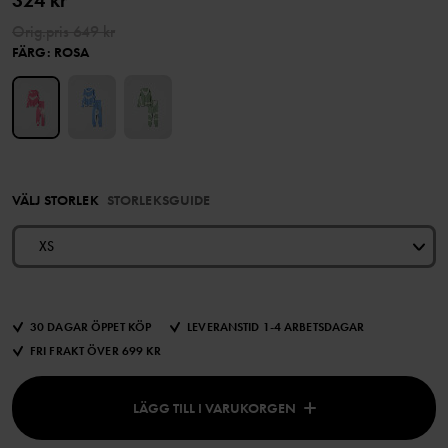
324 kr
Orig.pris
649 kr
FÄRG
:
ROSA
VÄLJ STORLEK
STORLEKSGUIDE
XS
30 DAGAR ÖPPET KÖP
LEVERANSTID 1-4 ARBETSDAGAR
FRI FRAKT ÖVER 699 KR
LÄGG TILL I VARUKORGEN