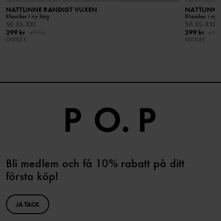
NATTLINNE RANDIGT VUXEN
NATTLINNE
Klassiker i ny färg
Klassiker i ny 
Stl
:
XS-XXL
Stl
:
XS-XXL
299 kr
299 kr
499 kr
499 
OUTLET
OUTLET
Bli medlem och få 10% rabatt på ditt
första köp!
JA TACK