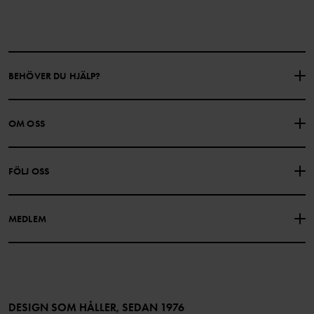
BEHÖVER DU HJÄLP?
KONTAKTA OSS
VANLIGA FRÅGOR
OM OSS
PRESENTKORTSALDO
KÖPVILLKOR
Om Polarn O. Pyret
FÖLJ OSS
INTEGRITETSPOLICY
COOKIEPOLICY
Vår historia
Facebook
Hitta våra butiker
MEDLEM
Instagram
Jobb
Medlemsförmåner
TikTok
Press
Medlemsvillkor
LinkedIn
Tillgänglighet för webbinnehåll
Bli medlem
DESIGN SOM HÅLLER, SEDAN 1976