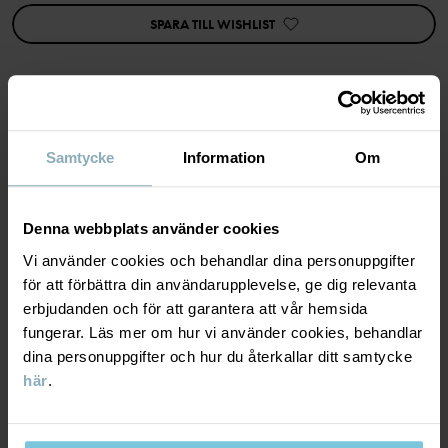
SPARA TILL WISHLIST
Egenskaper:
• Extra mjuka, platta sömmar
Artikelnummer
:
60603273
Tillverkningsland
:
Kina
MATERIAL & SKÖTSELRÅD
Fabrik
:
Shunde Gain Rich Garment Co Ltd
Samtycke
Information
Om
Läs mer
HÅLLBARHET
Material
Denna webbplats använder cookies
Vi använder cookies och behandlar dina personuppgifter
LEVERANS & RETUR
100% Cotton Organic
för att förbättra din användarupplevelse, ge dig relevanta
erbjudanden och för att garantera att vår hemsida
fungerar. Läs mer om hur vi använder cookies, behandlar
Leverans & retur
Skötselråd
dina personuppgifter och hur du återkallar ditt samtycke
här
.
TVÄTT
Leverans
DU KANSKE OCKSÅ GILLAR
60°C maskintvätt varm