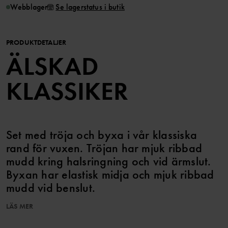
Webblager
Se lagerstatus i butik
PRODUKTDETALJER
ÄLSKAD
KLASSIKER
Set med tröja och byxa i vår klassiska
rand för vuxen. Tröjan har mjuk ribbad
mudd kring halsringning och vid ärmslut.
Byxan har elastisk midja och mjuk ribbad
mudd vid benslut.
LÄS MER
Storlekarna i våra vuxenkläder går enligt standard, så välj den
storlek du brukar köpa.