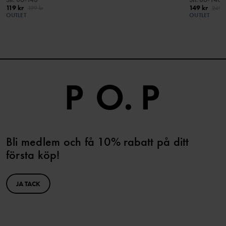
119 kr
149 kr
199 kr
249 k
OUTLET
OUTLET
Bli medlem och få 10% rabatt på ditt
första köp!
JA TACK