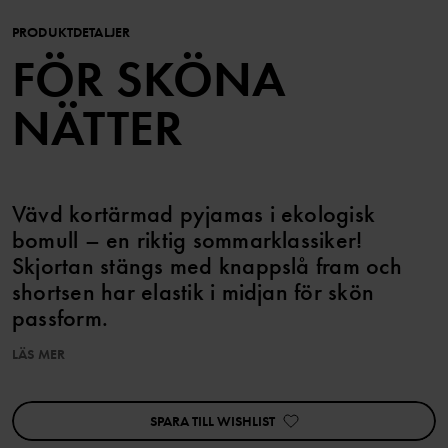
PRODUKTDETALJER
FÖR SKÖNA
NÄTTER
Vävd kortärmad pyjamas i ekologisk
bomull – en riktig sommarklassiker!
Skjortan stängs med knappslå fram och
shortsen har elastik i midjan för skön
passform.
LÄS MER
Plagget går att matcha med vuxen!
SPARA TILL WISHLIST
Artikelnummer
:
60603676