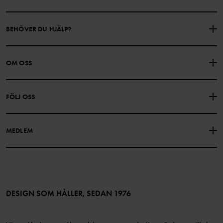
BEHÖVER DU HJÄLP?
KONTAKTA OSS
VANLIGA FRÅGOR
OM OSS
PRESENTKORTSALDO
KÖPVILLKOR
Om Polarn O. Pyret
FÖLJ OSS
INTEGRITETSPOLICY
COOKIEPOLICY
Vår historia
Facebook
Hitta våra butiker
MEDLEM
Instagram
Jobb
Medlemsförmåner
TikTok
Press
Medlemsvillkor
LinkedIn
Tillgänglighet för webbinnehåll
Bli medlem
DESIGN SOM HÅLLER, SEDAN 1976