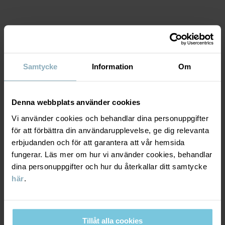
Tillverkningsland
:
Indien
Fabrik
:
Kishor Exports (Unit 2)
Läs mer
MATERIAL & SKÖTSELRÅD
Samtycke
Information
Om
HÅLLBARHET
Material
Denna webbplats använder cookies
LEVERANS & RETUR
100% Cotton Organic
Vi använder cookies och behandlar dina personuppgifter
för att förbättra din användarupplevelse, ge dig relevanta
Leverans & retur
erbjudanden och för att garantera att vår hemsida
Skötselråd
fungerar. Läs mer om hur vi använder cookies, behandlar
dina personuppgifter och hur du återkallar ditt samtycke
TVÄTT
här
.
Leverans
DU KANSKE OCKSÅ GILLAR
60°C maskintvätt varm
Vi erbjuder fri frakt över 699 kr och leveranstiden är 1–4 dagar. I
Ej blekning
kassan visas de tillgängliga leveransalternativ baserat på vilket
Ej torktumling
Tillåt alla cookies