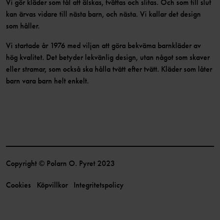
Vi gör kläder som tål att älskas, tvättas och slitas. Och som till slut
kan ärvas vidare till nästa barn, och nästa. Vi kallar det design
som håller.
Vi startade år 1976 med viljan att göra bekväma barnkläder av
hög kvalitet. Det betyder lekvänlig design, utan något som skaver
eller stramar, som också ska hålla tvätt efter tvätt. Kläder som låter
barn vara barn helt enkelt.
Copyright © Polarn O. Pyret 2023
Cookies
Köpvillkor
Integritetspolicy