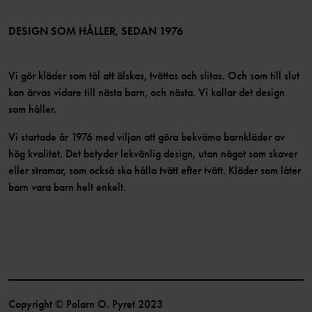
Medlemsvillkor
LinkedIn
Tillgänglighet för webbinnehåll
Bli medlem
DESIGN SOM HÅLLER, SEDAN 1976
Vi gör kläder som tål att älskas, tvättas och slitas. Och som till slut
kan ärvas vidare till nästa barn, och nästa. Vi kallar det design
som håller.
Vi startade år 1976 med viljan att göra bekväma barnkläder av
hög kvalitet. Det betyder lekvänlig design, utan något som skaver
eller stramar, som också ska hålla tvätt efter tvätt. Kläder som låter
barn vara barn helt enkelt.
Copyright © Polarn O. Pyret 2023