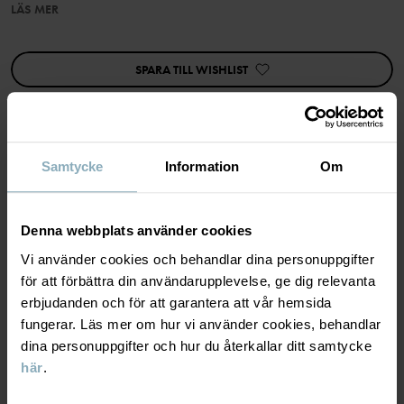
LÄS MER
Egenskaper:
• Extra mjuka, platta sömmar
• Extra långa muddar
SPARA TILL WISHLIST
• YKK-dragkedja
Artikelnummer
:
60603916
Tillverkningsland
:
Bangladesh
Samtycke
Information
Om
Fabrik
:
MATERIAL & SKÖTSELRÅD
Läs mer
Denna webbplats använder cookies
HÅLLBARHET
Material
Vi använder cookies och behandlar dina personuppgifter
för att förbättra din användarupplevelse, ge dig relevanta
LEVERANS & RETUR
95% Cotton Organic
erbjudanden och för att garantera att vår hemsida
5% Elastane
fungerar. Läs mer om hur vi använder cookies, behandlar
dina personuppgifter och hur du återkallar ditt samtycke
Leverans & retur
här
.
Skötselråd