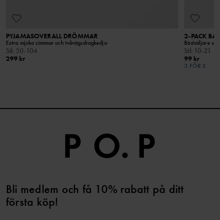
Håll borta från öppen eld
PYJAMASOVERALL DRÖMMAR
2-PACK BA
Extra mjuka sömmar och tvåvägsdragkedja
Bästsäljare som
Stl
:
50-104
Stl
:
10-21
299 kr
99 kr
3 FÖR 2
Bli medlem och få 10% rabatt på ditt
första köp!