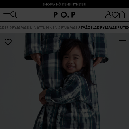
SHOPPA HÖSTENS NYHETER!
LÄDER
PYJAMAS & NATTLINNEN
PYJAMAS
TVÅDELAD PYJAMAS RUTI