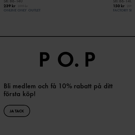
Stl
:
86-140
Stl
:
86-140
239 kr
150 kr
399 kr
299 k
ONLINE ONLY
OUTLET
FACTORY SE
Bli medlem och få 10% rabatt på ditt
första köp!
JA TACK