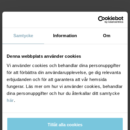
Tillverkningsland
:
Indien
Fabrik
:
Fareast Fashions Gear
Läs mer
MATERIAL & SKÖTSELRÅD
Samtycke
Information
Om
HÅLLBARHET
Material
Denna webbplats använder cookies
LEVERANS & RETUR
Vi använder cookies och behandlar dina personuppgifter
100% Cotton Organic
för att förbättra din användarupplevelse, ge dig relevanta
erbjudanden och för att garantera att vår hemsida
Leverans & retur
Skötselråd
fungerar. Läs mer om hur vi använder cookies, behandlar
dina personuppgifter och hur du återkallar ditt samtycke
TVÄTT
här
.
Leverans
DU KANSKE OCKSÅ GILLAR
60°C maskintvätt varm
FACTORY 
Vi erbjuder fri frakt över 699 kr och leveranstiden är 1–4 dagar. I
Ej blekning
Tillåt alla cookies
kassan visas de tillgängliga leveransalternativ baserat på vilket
Ej torktumling