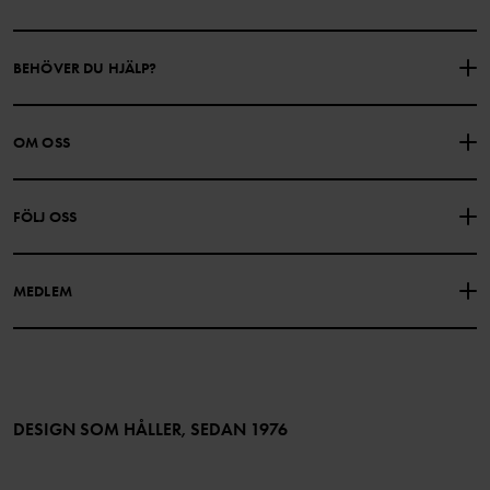
BEHÖVER DU HJÄLP?
KONTAKTA OSS
VANLIGA FRÅGOR
OM OSS
PRESENTKORTSALDO
KÖPVILLKOR
Om Polarn O. Pyret
FÖLJ OSS
INTEGRITETSPOLICY
COOKIEPOLICY
Vår historia
Facebook
Hitta våra butiker
MEDLEM
Instagram
Jobb
Medlemsförmåner
TikTok
Press
Medlemsvillkor
LinkedIn
Tillgänglighet för webbinnehåll
Bli medlem
DESIGN SOM HÅLLER, SEDAN 1976