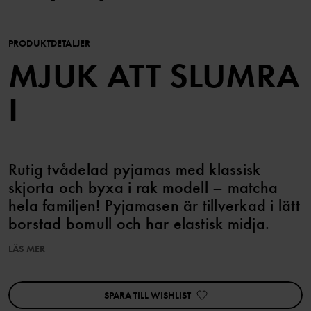
PRODUKTDETALJER
MJUK ATT SLUMRA
I
Rutig tvådelad pyjamas med klassisk
skjorta och byxa i rak modell – matcha
hela familjen! Pyjamasen är tillverkad i lätt
borstad bomull och har elastisk midja.
LÄS MER
Produktsäkerhet:
KEEP AWAY FROM FIRE
SPARA TILL WISHLIST
Artikelnummer
:
60603139