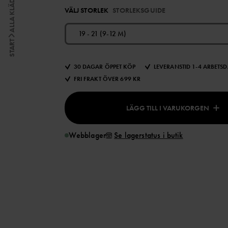
ALLA KLÄDER
VÄLJ STORLEK
STORLEKSGUIDE
19 - 21 (9-12 M)
START
30 DAGAR ÖPPET KÖP
LEVERANSTID 1-4 ARBETS
FRI FRAKT ÖVER 699 KR
LÄGG TILL I VARUKORGEN
Webblager
Se lagerstatus i butik