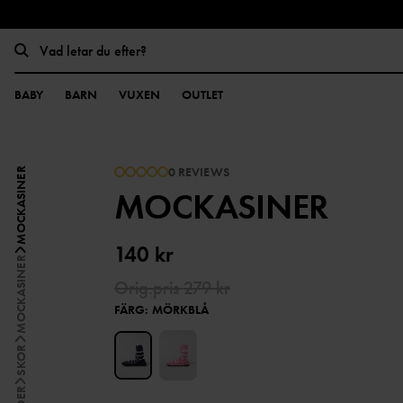
BABY
BARN
VUXEN
OUTLET
0 REVIEWS
MOCKASINER
MOCKASINER
140 kr
MOCKASINER
Orig.pris
279 kr
FÄRG
:
MÖRKBLÅ
SKOR