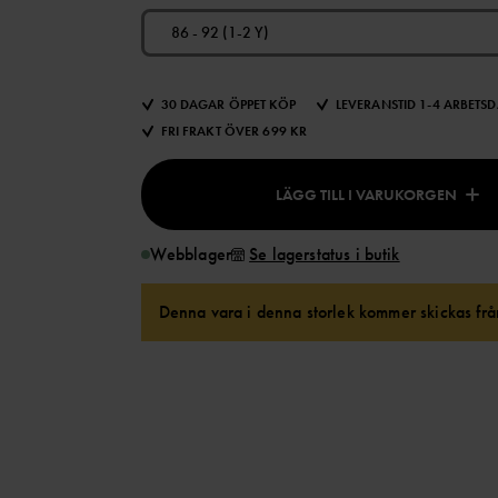
86 - 92 (1-2 Y)
30 DAGAR ÖPPET KÖP
LEVERANSTID 1-4 ARBETS
FRI FRAKT ÖVER 699 KR
LÄGG TILL I VARUKORGEN
Webblager
Se lagerstatus i butik
Denna vara i denna storlek kommer skickas från