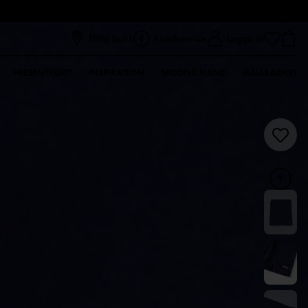
Hitta butik
Kundservice
Logga in
PRESENTKORT
INSPIRATION
SECOND HAND
HÅLLBARHET