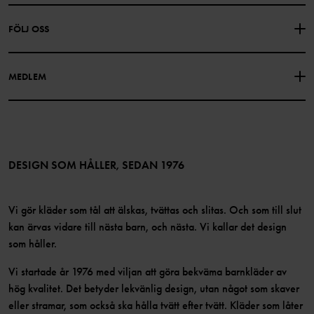
PRESENTKORTSALDO
KÖPVILLKOR
Om Polarn O. Pyret
FÖLJ OSS
INTEGRITETSPOLICY
COOKIEPOLICY
Vår historia
Facebook
Hitta våra butiker
MEDLEM
Instagram
Jobb
Medlemsförmåner
TikTok
Press
Medlemsvillkor
LinkedIn
Tillgänglighet för webbinnehåll
Bli medlem
DESIGN SOM HÅLLER, SEDAN 1976
Vi gör kläder som tål att älskas, tvättas och slitas. Och som till slut
kan ärvas vidare till nästa barn, och nästa. Vi kallar det design
som håller.
Vi startade år 1976 med viljan att göra bekväma barnkläder av
hög kvalitet. Det betyder lekvänlig design, utan något som skaver
eller stramar, som också ska hålla tvätt efter tvätt. Kläder som låter