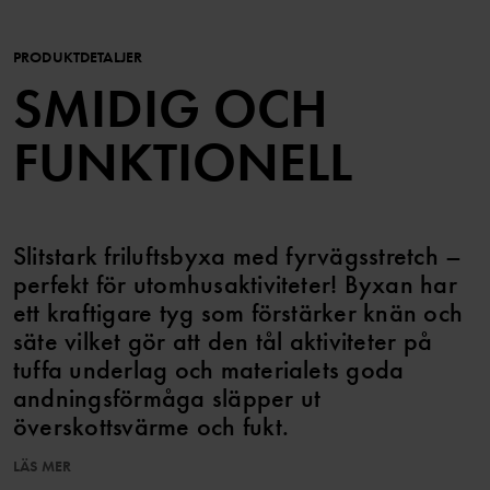
PRODUKTDETALJER
SMIDIG OCH
FUNKTIONELL
Slitstark friluftsbyxa med fyrvägsstretch –
perfekt för utomhusaktiviteter! Byxan har
ett kraftigare tyg som förstärker knän och
säte vilket gör att den tål aktiviteter på
tuffa underlag och materialets goda
andningsförmåga släpper ut
överskottsvärme och fukt.
LÄS MER
Den här produkten tillhör vår kollektion PO.P ON ADVENTURE