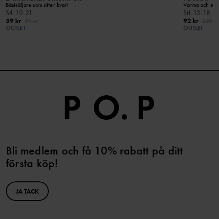
Bästsäljare som sitter kvar!
Varma och mjuk
Stl
:
10-21
Stl
:
13-18
59 kr
92 kr
99 kr
229 kr
OUTLET
OUTLET
Bli medlem och få 10% rabatt på ditt
första köp!
JA TACK