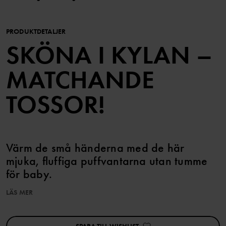
PRODUKTDETALJER
SKÖNA I KYLAN –
MATCHANDE
TOSSOR!
Värm de små händerna med de här
mjuka, fluffiga puffvantarna utan tumme
för baby.
LÄS MER
Vantarna har en skön vaddering i mjuk återvunnen polyester.
Dragskon kring handleden gör att de sitter kvar och enkelt går att
justera. De har ett mjukt foder i ekologisk bomull med vår klassiska