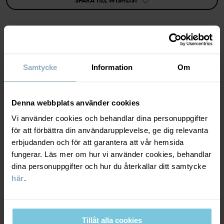
SPARA TILL WISHLIST
rand. Matcha med tillhörande tossor, så hålls även de små fötterna
varma i kylan.
Artikelnummer
:
60600421
Tillverkningsland
:
Kina
MATERIAL & SKÖTSELRÅD
Fabrik
:
Samtycke
Information
Om
Läs mer
HÅLLBARHET
Material
Denna webbplats använder cookies
Vi använder cookies och behandlar dina personuppgifter
LEVERANS & RETUR
100% Polyester Recycled
för att förbättra din användarupplevelse, ge dig relevanta
erbjudanden och för att garantera att vår hemsida
fungerar. Läs mer om hur vi använder cookies, behandlar
Leverans & retur
100% Cotton Organic
dina personuppgifter och hur du återkallar ditt samtycke
här
.
100% Primaloft®Polyester
Leverans
DU KANSKE OCKSÅ GILLAR
Vi erbjuder fri frakt över 699 kr och leveranstiden är 1–4 dagar. I
Skötselråd
Tillåt alla cookies