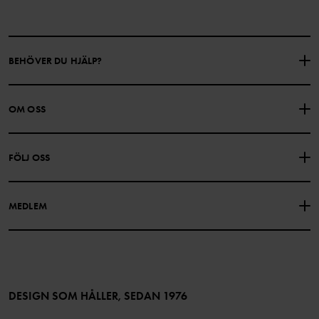
BEHÖVER DU HJÄLP?
KONTAKTA OSS
VANLIGA FRÅGOR
OM OSS
PRESENTKORTSALDO
KÖPVILLKOR
Om Polarn O. Pyret
FÖLJ OSS
INTEGRITETSPOLICY
COOKIEPOLICY
Vår historia
Facebook
Hitta våra butiker
MEDLEM
Instagram
Jobb
Medlemsförmåner
TikTok
Press
Medlemsvillkor
LinkedIn
Tillgänglighet för webbinnehåll
Bli medlem
DESIGN SOM HÅLLER, SEDAN 1976