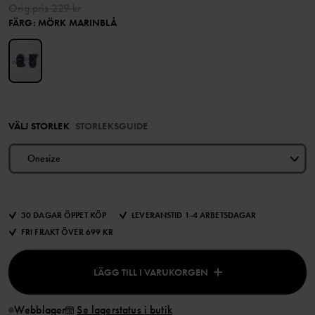
Orig.pris
229 kr
FÄRG
:
MÖRK MARINBLÅ
VÄLJ STORLEK
STORLEKSGUIDE
Onesize
30 DAGAR ÖPPET KÖP
LEVERANSTID 1-4 ARBETSDAGAR
FRI FRAKT ÖVER 699 KR
LÄGG TILL I VARUKORGEN
Webblager
Se lagerstatus i butik