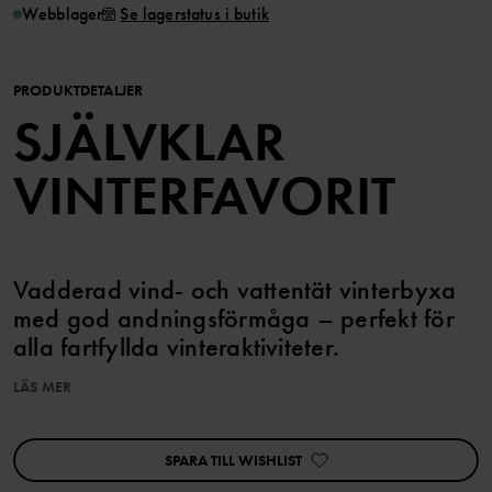
Webblager
Se lagerstatus i butik
PRODUKTDETALJER
SJÄLVKLAR
VINTERFAVORIT
Vadderad vind- och vattentät vinterbyxa
med god andningsförmåga – perfekt för
alla fartfyllda vinteraktiviteter.
LÄS MER
Kombinera den med vår vadderade vinterjacka så är ditt barn redo
för riktiga snöäventyr.
SPARA TILL WISHLIST
EGENSKAPER
• Vind- och vattentät med heltejpade sömmar