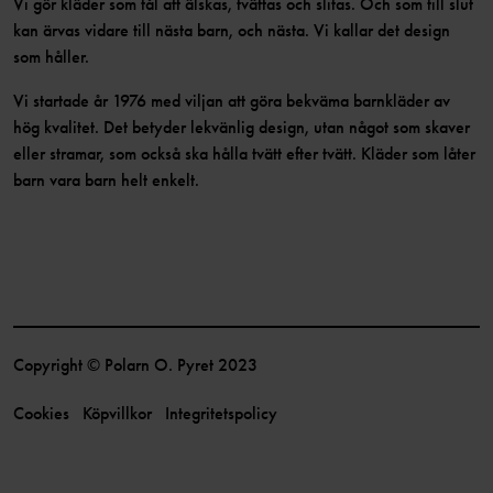
Vi gör kläder som tål att älskas, tvättas och slitas. Och som till slut
kan ärvas vidare till nästa barn, och nästa. Vi kallar det design
som håller.
Vi startade år 1976 med viljan att göra bekväma barnkläder av
hög kvalitet. Det betyder lekvänlig design, utan något som skaver
eller stramar, som också ska hålla tvätt efter tvätt. Kläder som låter
barn vara barn helt enkelt.
Copyright © Polarn O. Pyret 2023
Cookies
Köpvillkor
Integritetspolicy