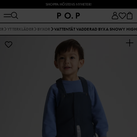
SHOPPA HÖSTENS NYHETER!
ER
YTTERKLÄDER
BYXOR
VATTENTÄT VADDERAD BYXA SNOWY HIG