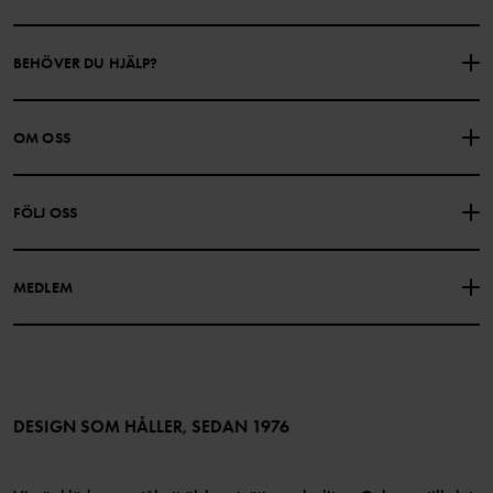
BEHÖVER DU HJÄLP?
KONTAKTA OSS
VANLIGA FRÅGOR
OM OSS
PRESENTKORTSALDO
KÖPVILLKOR
Om Polarn O. Pyret
FÖLJ OSS
INTEGRITETSPOLICY
COOKIEPOLICY
Vår historia
Facebook
Hitta våra butiker
MEDLEM
Instagram
Jobb
Medlemsförmåner
TikTok
Press
Medlemsvillkor
LinkedIn
Tillgänglighet för webbinnehåll
Bli medlem
DESIGN SOM HÅLLER, SEDAN 1976