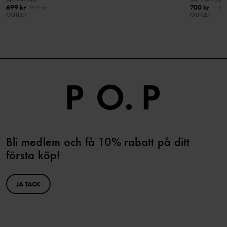
LÄS MER
699 kr
700 kr
999 kr
1 39
OUTLET
OUTLET
Bli medlem och få 10% rabatt på ditt
första köp!
JA TACK