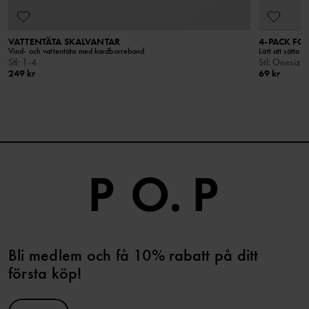
VATTENTÄTA SKALVANTAR
4-PACK FO
Vind- och vattentäta med kardborreband
Lätt att sätta fa
Stl
:
1-4
Stl
:
Onesize
249 kr
69 kr
Bli medlem och få 10% rabatt på ditt
första köp!