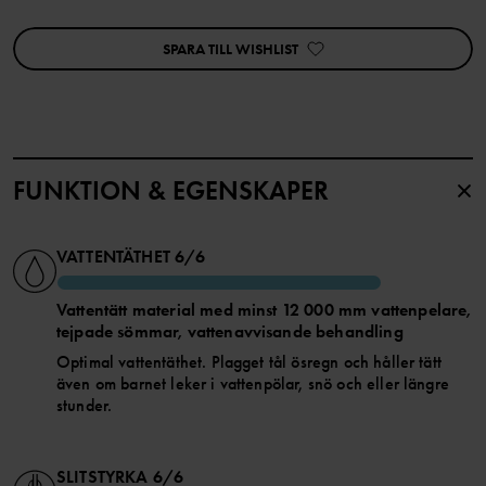
• Vind- och vattentät med heltejpade sömmar
• Slitstarkt material i återvunnen polyamid med god
SPARA TILL WISHLIST
andningsförmåga
• Den kontrastfärgade startknappen som finns på insidan, gör att
du enkelt kan knäppa ihop fleecefodret med overallen
• Den reglerbara huvan är avtagbar och går att fästas med
tryckknappar för ökad säkerhet, den har även elastik i sidorna för
bästa passform
• Insidan av krage och ärmslut är fodrade med mjuk fleece
• Vindslån på insidan av dragkedjan ger extra skydd mot kall luft
FUNKTION & EGENSKAPER
och väta. Dragkedjan har ett skydd högst upp för att inte skava mot
haka och kind
• Elastisk midja för skön passform
• Elastiska ärm- och benslut
VATTENTÄTHET
6/6
• Utbytbara, elastiska fothällor håller bensluten på plats
Vattentätt material med minst 12 000 mm vattenpelare,
Ytterkläder märkta PO.P WeatherPro® uppfyller alla våra krav för
tejpade sömmar, vattenavvisande behandling
funktionsytterplagg, oavsett om det gäller slitstyrka, vattentäthet,
Optimal vattentäthet. Plagget tål ösregn och håller tätt
andningsförmåga eller barnsäkerhet.
även om barnet leker i vattenpölar, snö och eller längre
stunder.
TEKNISK INFO:
• Vattentätt material med minst 12 000 mm
• Andningsförmåga minst 5 000 g/m2/24h
• Slitstyrka minst 5 000 varv. 180 grit, 12 kPa
SLITSTYRKA
6/6