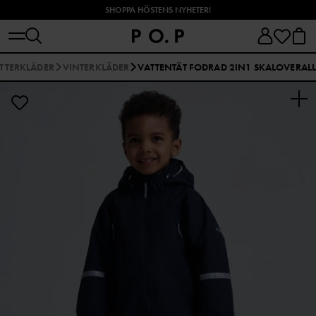
SHOPPA HÖSTENS NYHETER!
TTERKLÄDER
VINTERKLÄDER
VATTENTÄT FODRAD 2IN1 SKALOVERAL