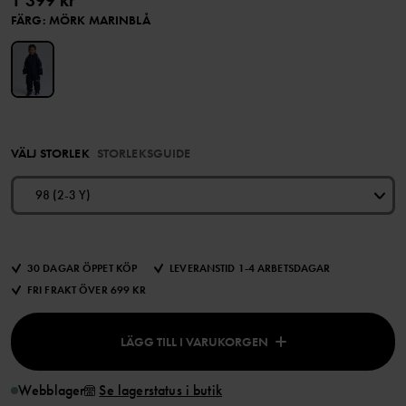
1 399 kr
FÄRG
:
MÖRK MARINBLÅ
VÄLJ STORLEK
STORLEKSGUIDE
98 (2-3 Y)
30 DAGAR ÖPPET KÖP
LEVERANSTID 1-4 ARBETSDAGAR
FRI FRAKT ÖVER 699 KR
LÄGG TILL I VARUKORGEN
Webblager
Se lagerstatus i butik