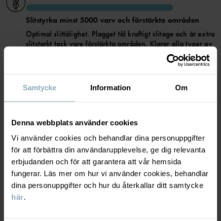
• Heltejpade sömmar som gör plagget helt vattentätt
• Vindtätt material som stänger blåsten ute
Slitstyrka minst 5000 varv och förstärkta områden
• Vattenavvisning med BIONIC-FINISH® ECO-impregnering, en
teknik som inte använder PFAS
Optimal slittålighet. Plagget tål kraftigt slitage och är extra
• Värmade vaddering i Primaloft
slitstarkt tack vare förstärkta områden. Klarar alla typer av
• 3M-reflexer med 360 graders synbarhet
aktiviteter.
Artikelnummer
:
60602527
ANDNINGSFÖRMÅGA
5/6
Samtycke
Information
Om
Tillverkningsland
:
Kina
Fabrik
:
Hangzhou Hualan Garments Co Ltd
Andning minst 5000g/m2/24h
Läs mer
Denna webbplats använder cookies
Mycket god andningsförmåga. Plagget passar för aktiva
lekar.
Vi använder cookies och behandlar dina personuppgifter
för att förbättra din användarupplevelse, ge dig relevanta
erbjudanden och för att garantera att vår hemsida
VÄRMEFÖRMÅGA
4/6
fungerar. Läs mer om hur vi använder cookies, behandlar
dina personuppgifter och hur du återkallar ditt samtycke
Medelvarm vaddering
här
.
God värme. Plagget håller ditt barn varmt i kyligt
vinterväder.