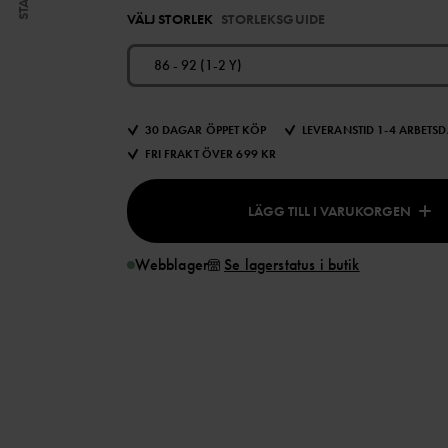
START
VÄLJ STORLEK
STORLEKSGUIDE
86 - 92 (1-2 Y)
30 DAGAR ÖPPET KÖP
LEVERANSTID 1-4 ARBETS
FRI FRAKT ÖVER 699 KR
LÄGG TILL I VARUKORGEN
Webblager
Se lagerstatus i butik