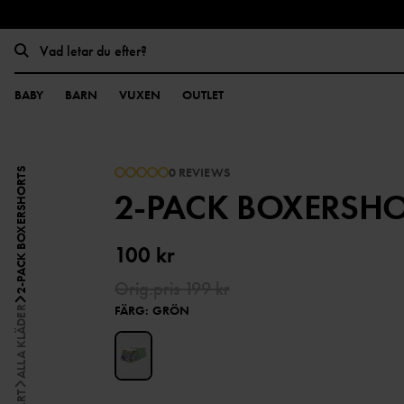
BABY
BARN
VUXEN
OUTLET
0 REVIEWS
2-PACK BOXERSHORTS
2-PACK BOXERSH
100 kr
Orig.pris
199 kr
FÄRG
:
GRÖN
ALLA KLÄDER