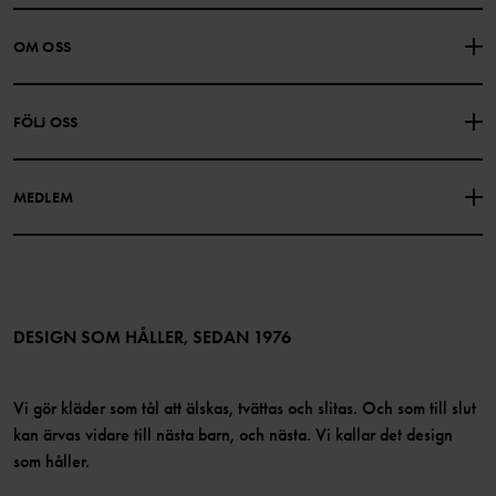
KONTAKTA OSS
VANLIGA FRÅGOR
OM OSS
PRESENTKORTSALDO
KÖPVILLKOR
Om Polarn O. Pyret
FÖLJ OSS
INTEGRITETSPOLICY
COOKIEPOLICY
Vår historia
Facebook
Hitta våra butiker
MEDLEM
Instagram
Jobb
Medlemsförmåner
TikTok
Press
Medlemsvillkor
LinkedIn
Tillgänglighet för webbinnehåll
Bli medlem
DESIGN SOM HÅLLER, SEDAN 1976
Vi gör kläder som tål att älskas, tvättas och slitas. Och som till slut
kan ärvas vidare till nästa barn, och nästa. Vi kallar det design
som håller.