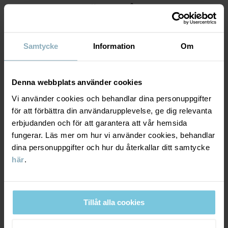
MATERIAL & SKÖTSELRÅD
HÅLLBARHET
Material
Samtycke
Information
Om
LEVERANS & RETUR
95% Cotton Organic
Denna webbplats använder cookies
5% Elastane
Vi använder cookies och behandlar dina personuppgifter
Leverans & retur
för att förbättra din användarupplevelse, ge dig relevanta
Skötselråd
erbjudanden och för att garantera att vår hemsida
fungerar. Läs mer om hur vi använder cookies, behandlar
Leverans
DU KANSKE OCKSÅ GILLAR
TVÄTT
dina personuppgifter och hur du återkallar ditt samtycke
40°C maskintvätt varm
här
.
PO.P WEA
Vi erbjuder fri frakt över 699 kr och leveranstiden är 1–4 dagar. I
Ej blekning
kassan visas de tillgängliga leveransalternativ baserat på vilket
postnummer som ordern ska levereras till.
Ej torktumling
Tillåt alla cookies
Tål ej strykning
Ej kemtvätt