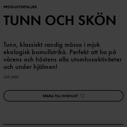
PRODUKTDETALJER
TUNN OCH SKÖN
Tunn, klassiskt randig mössa i mjuk
ekologisk bomullstrikå. Perfekt att ha på
vårens och höstens alla utomhusaktiviteter
och under hjälmen!
LÄS MER
Produktsäkerhet:
KEEP AWAY FROM FIRE
SPARA TILL WISHLIST
Artikelnummer
:
60603288
Tillverkningsland
:
Kina
Fabrik
:
Nantong Xingrong Textile Co Ltd
Läs mer