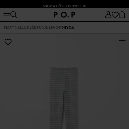
SHOPPA HÖSTENS NYHETER!
START
ALLA KLÄDER
JULSHOP
BYXA