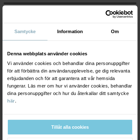
Läs mer
MATERIAL & SKÖTSELRÅD
HÅLLBARHET
Skötselråd
Samtycke
Information
Om
TVÄTT
LEVERANS & RETUR
Denna webbplats använder cookies
60°C maskintvätt varm
Vi använder cookies och behandlar dina personuppgifter
Ej blekning
Leverans & retur
för att förbättra din användarupplevelse, ge dig relevanta
Torktumling på medelhög värme
erbjudanden och för att garantera att vår hemsida
fungerar. Läs mer om hur vi använder cookies, behandlar
Strykning medeltemperatur
Leverans
DU KANSKE OCKSÅ GILLAR
dina personuppgifter och hur du återkallar ditt samtycke
Ej kemtvätt
här
.
Vi erbjuder fri frakt över 699 kr och leveranstiden är 1–4 dagar. I
kassan visas de tillgängliga leveransalternativ baserat på vilket
RÅD
postnummer som ordern ska levereras till.
I vår tvättguide hittar du information om hur du tvättar och tar
Tillåt alla cookies
hand om dina plagg på bästa sätt.