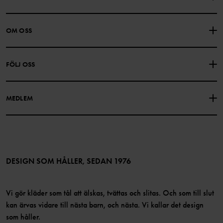
KONTAKTA OSS
VANLIGA FRÅGOR
OM OSS
PRESENTKORTSALDO
KÖPVILLKOR
Om Polarn O. Pyret
FÖLJ OSS
INTEGRITETSPOLICY
COOKIEPOLICY
Vår historia
Facebook
Hitta våra butiker
MEDLEM
Instagram
Jobb
Medlemsförmåner
TikTok
Press
Medlemsvillkor
LinkedIn
Tillgänglighet för webbinnehåll
Bli medlem
DESIGN SOM HÅLLER, SEDAN 1976
Vi gör kläder som tål att älskas, tvättas och slitas. Och som till slut
kan ärvas vidare till nästa barn, och nästa. Vi kallar det design
som håller.