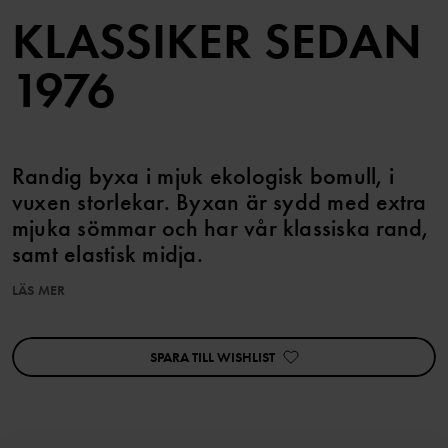
KLASSIKER SEDAN
1976
Randig byxa i mjuk ekologisk bomull, i
vuxen storlekar. Byxan är sydd med extra
mjuka sömmar och har vår klassiska rand,
samt elastisk midja.
Storlekarna i våra vuxenkläder går enligt standard, så välj den
LÄS MER
storlek du brukar köpa.
SPARA TILL WISHLIST
Artikelnummer
:
60390445
Tillverkningsland
:
Litauen
Fabrik
: